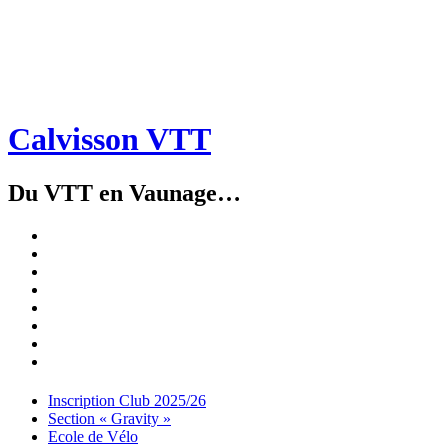
Calvisson VTT
Du VTT en Vaunage…
Inscription
Club
Section
2025/26
« Gravity »
Ecole
de
Championnat
Vélo
4X
Randuro
2026
2026
Nous
Contacter
Les
tenues
Partenaires
Menu
Widgets
Recherche
Aller
Inscription Club 2025/26
au
Section « Gravity »
contenu
Ecole de Vélo