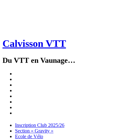
Calvisson VTT
Du VTT en Vaunage…
Inscription
Club
Section
2025/26
« Gravity »
Ecole
de
Championnat
Vélo
4X
Randuro
2026
2026
Nous
Contacter
Les
tenues
Partenaires
Menu
Widgets
Recherche
Aller
Inscription Club 2025/26
au
Section « Gravity »
contenu
Ecole de Vélo