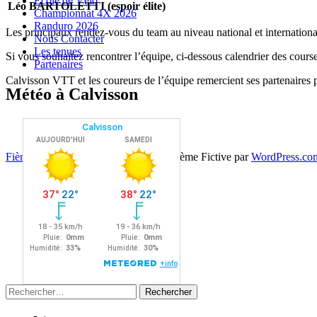
Ecole de Vélo
Léo BARTOLETTI (espoir élite)
Championnat 4X 2026
Randuro 2026
Les principaux rendez-vous du team au niveau national et internatio
Nous Contacter
Les tenues
Si vous souhaitez rencontrer l’équipe, ci-dessous calendrier des cours
Partenaires
Calvisson VTT et les coureurs de l’équipe remercient ses partenaires 
Météo à Calvisson
Fièrement propulsé par WordPress
|
Thème Fictive par
WordPress.co
Rechercher :