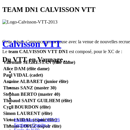
TEAM DN1 CALVISSON VTT
Calvisson VTT
Cette saison s’annonce prometteuse avec la venue de nouvelles recrue
Le
team CALVISSON VTT DN1
est composé, pour le XC de :
Du VTT en Vaunage…
Valentine SEGRESTAN (élite dame)
Alice DAM (élite dame)
Inscription
Paul VIDAL (cadet)
Club
Section
Antoine ALBARET (junior élite)
2025/26
« Gravity »
Ecole
de
Championnat
Thomas SANZ (master 30)
Vélo
4X
Randuro
Stephan BERTO (master 40)
2026
2026
Nous
Thibaud SAINT GUILHEM (élite)
Contacter
Les
Cyril BOURDON (élite)
tenues
Partenaires
Simon LAURENT (élite)
Menu
Widgets
Recherche
Aller
Victor VIDAL (espoir élite)
Inscription Club 2025/26
au
Section « Gravity »
Thomas LOPEZ (espoir élite)
contenu