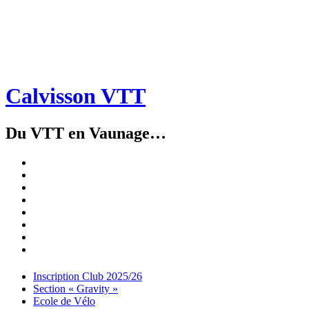
Calvisson VTT
Du VTT en Vaunage…
Inscription
Club
Section
2025/26
« Gravity »
Ecole
de
Championnat
Vélo
4X
Randuro
2026
2026
Nous
Contacter
Les
tenues
Partenaires
Menu
Widgets
Recherche
Aller
Inscription Club 2025/26
au
Section « Gravity »
contenu
Ecole de Vélo