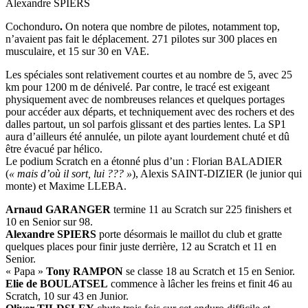
Alexandre SPIERS
Cochonduro
.
On notera que nombre de pilotes, notamment top,
n’avaient pas fait le déplacement. 271 pilotes sur 300 places en
musculaire, et 15 sur 30 en VAE.
Les spéciales sont relativement courtes et au nombre de 5, avec 25
km pour 1200 m de dénivelé. Par contre, le tracé est exigeant
physiquement avec de nombreuses relances et quelques portages
pour accéder aux départs, et techniquement avec des rochers et des
dalles partout, un sol parfois glissant et des parties lentes. La SP1
aura d’ailleurs été annulée, un pilote ayant lourdement chuté et dû
être évacué par hélico.
Le podium Scratch en a étonné plus d’un : Florian BALADIER
(
« mais d’où il sort, lui ??? »
), Alexis SAINT-DIZIER (le junior qui
monte) et Maxime LLEBA.
Arnaud GARANGER
termine 11 au Scratch sur 225 finishers et
10 en Senior sur 98.
Alexandre SPIERS
porte désormais le maillot du club et gratte
quelques places pour finir juste derrière, 12 au Scratch et 11 en
Senior.
« Papa »
Tony RAMPON
se classe 18 au Scratch et 15 en Senior.
Elie de BOULATSEL
commence à lâcher les freins et finit 46 au
Scratch, 10 sur 43 en Junior.