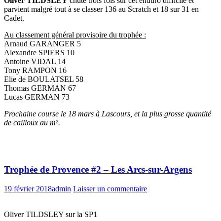
Oliver TILDSLEY
chute trois fois sur cet enduro difficile et
parvient malgré tout à se classer 136 au Scratch et 18 sur 31 en
Cadet.
Au classement général provisoire du trophée :
Arnaud GARANGER 5
Alexandre SPIERS 10
Antoine VIDAL 14
Tony RAMPON 16
Elie de BOULATSEL 58
Thomas GERMAN 67
Lucas GERMAN 73
Prochaine course le 18 mars à Lascours, et la plus grosse quantité
de cailloux au m².
Trophée de Provence #2 – Les Arcs-sur-Argens
19 février 2018
admin
Laisser un commentaire
Oliver TILDSLEY sur la SP1