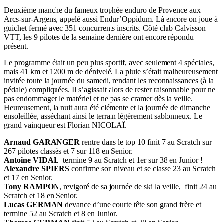
Deuxième manche du fameux trophée enduro de Provence aux
Arcs-sur-Argens, appelé aussi Endur’Oppidum. Là encore on joue à
guichet fermé avec 351 concurrents inscrits. Côté club Calvisson
VTT, les 9 pilotes de la semaine dernière ont encore répondu
présent.
Le programme était un peu plus sportif, avec seulement 4 spéciales,
mais 41 km et 1200 m de dénivelé. La pluie s’était malheureusement
invitée toute la journée du samedi, rendant les reconnaissances (à la
pédale) compliquées. Il s’agissait alors de rester raisonnable pour ne
pas endommager le matériel et ne pas se cramer dès la veille.
Heureusement, la nuit aura été clémente et la journée de dimanche
ensoleillée, asséchant ainsi le terrain légèrement sablonneux. Le
grand vainqueur est Florian NICOLAÏ.
Arnaud GARANGER
rentre dans le top 10
finit 7 au Scratch sur
267 pilotes classés et 7 sur 118 en Senior.
Antoine VIDAL
termine 9 au Scratch et 1er sur 38 en Junior !
Alexandre SPIERS
confirme son niveau et se classe 23 au Scratch
et 17 en Senior.
Tony RAMPON
, revigoré de sa journée de ski la veille, finit 24 au
Scratch et 18 en Senior.
Lucas GERMAN
devance d’une courte tête son grand frère et
termine 52 au Scratch et 8 en Junior.