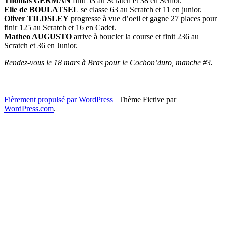
Thomas GERMAN
finit 53 au Scratch et 38 en Senior.
Elie de BOULATSEL
se classe 63 au Scratch et 11 en junior.
Oliver TILDSLEY
progresse à vue d’oeil et gagne 27 places pour
finir 125 au Scratch et 16 en Cadet.
Matheo AUGUSTO
arrive à boucler la course et finit 236 au
Scratch et 36 en Junior.
Rendez-vous le 18 mars à Bras pour le Cochon’duro, manche #3.
Navigation
←
Fièrement propulsé par WordPress
|
Thème Fictive par
WordPress.com
.
des
articles