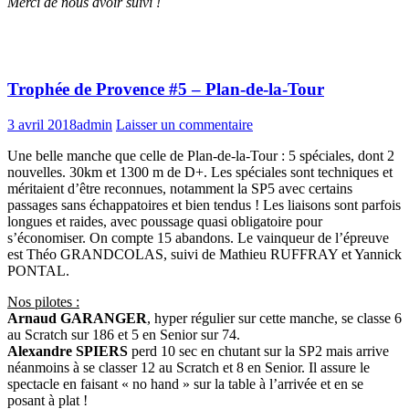
Merci de nous avoir suivi !
Trophée de Provence #5 – Plan-de-la-Tour
3 avril 2018
admin
Laisser un commentaire
Une belle manche que celle de Plan-de-la-Tour : 5 spéciales, dont 2
nouvelles. 30km et 1300 m de D+. Les spéciales sont techniques et
méritaient d’être reconnues, notamment la SP5 avec certains
passages sans échappatoires et bien tendus ! Les liaisons sont parfois
longues et raides, avec poussage quasi obligatoire pour
s’économiser. On compte 15 abandons. Le vainqueur de l’épreuve
est Théo GRANDCOLAS, suivi de Mathieu RUFFRAY et Yannick
PONTAL.
Nos pilotes :
Arnaud GARANGER
, hyper régulier sur cette manche, se classe 6
au Scratch sur 186 et 5 en Senior sur 74.
Alexandre SPIERS
perd 10 sec en chutant sur la SP2 mais arrive
néanmoins à se classer 12 au Scratch et 8 en Senior. Il assure le
spectacle en faisant « no hand » sur la table à l’arrivée et en se
posant à plat !