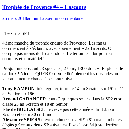
Trophée de Provence #4 – Lascours
26 mars 2018
admin
Laisser un commentaire
Elie sur la SP3
4ième manche du trophée enduro de Provence. Les rangs
commencent à s’éclaircir, avec « seulement » 228 inscrits. On
compte pas moins de 15 abandons. Le terrain est dur pour les
coureurs et le matériel !
Programme costaud : 3 spéciales, 27 km, 1300 de D+. Et pleins de
cailloux ! Nicolas QUERE survole littéralement les obstacles, ne
laissant aucune chance à ses poursuivants.
Tony RAMPON
, très régulier, termine 14 au Scratch sur 191 et 11
en Senior sur 186
Arnaud GARANGER
connaît quelques soucis dans la SP2 et se
classe 23 au Scratch et 18 en Senior
Elie de BOULATSEL
ne crève pas cette année et finit 33 au
Scratch et 6 sur 30 en Junior
Alexandre SPIERS
crève et chute sur la SP1 (81) mais limite les
dégâts grâce aux deux SP suivantes. Il se classe 34 juste derrière