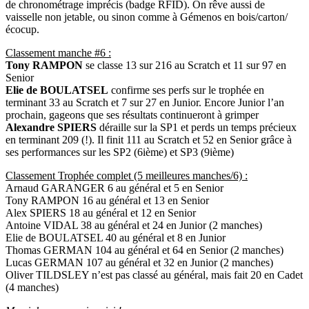
de chronométrage imprécis (badge RFID). On rêve aussi de
vaisselle non jetable, ou sinon comme à Gémenos en bois/carton/
écocup.
Classement manche #6 :
Tony RAMPON
se classe 13 sur 216 au Scratch et 11 sur 97 en
Senior
Elie de BOULATSEL
confirme ses perfs sur le trophée en
terminant 33 au Scratch et 7 sur 27 en Junior. Encore Junior l’an
prochain, gageons que ses résultats continueront à grimper
Alexandre SPIERS
déraille sur la SP1 et perds un temps précieux
en terminant 209 (!). Il finit 111 au Scratch et 52 en Senior grâce à
ses performances sur les SP2 (6ième) et SP3 (9ième)
Classement Trophée complet (5 meilleures manches/6) :
Arnaud GARANGER 6 au général et 5 en Senior
Tony RAMPON 16 au général et 13 en Senior
Alex SPIERS 18 au général et 12 en Senior
Antoine VIDAL 38 au général et 24 en Junior (2 manches)
Elie de BOULATSEL 40 au général et 8 en Junior
Thomas GERMAN 104 au général et 64 en Senior (2 manches)
Lucas GERMAN 107 au général et 32 en Junior (2 manches)
Oliver TILDSLEY n’est pas classé au général, mais fait 20 en Cadet
(4 manches)