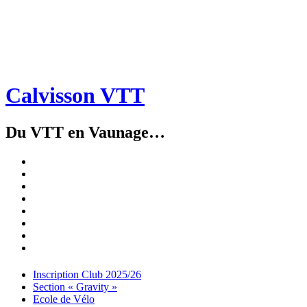
Calvisson VTT
Du VTT en Vaunage…
Inscription
Club
Section
2025/26
« Gravity »
Ecole
de
Championnat
Vélo
4X
Randuro
2026
2026
Nous
Contacter
Les
tenues
Partenaires
Menu
Widgets
Recherche
Aller
Inscription Club 2025/26
au
Section « Gravity »
contenu
Ecole de Vélo