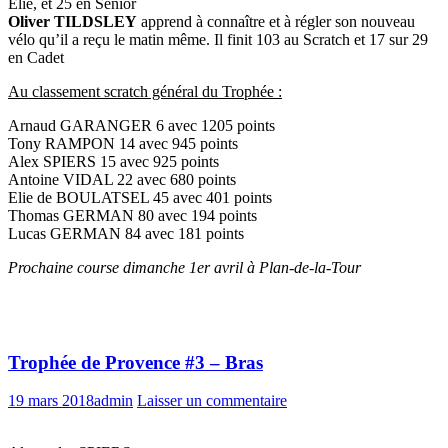
Elie, et 25 en Senior
Oliver TILDSLEY
apprend à connaître et à régler son nouveau
vélo qu’il a reçu le matin même. Il finit 103 au Scratch et 17 sur 29
en Cadet
Au classement scratch général du Trophée :
Arnaud GARANGER 6 avec 1205 points
Tony RAMPON 14 avec 945 points
Alex SPIERS 15 avec 925 points
Antoine VIDAL 22 avec 680 points
Elie de BOULATSEL 45 avec 401 points
Thomas GERMAN 80 avec 194 points
Lucas GERMAN 84 avec 181 points
Prochaine course dimanche 1er avril à Plan-de-la-Tour
Trophée de Provence #3 – Bras
19 mars 2018
admin
Laisser un commentaire