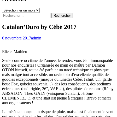
Archives
Rechercher :
Catalan’Duro by Cébé 2017
6 novembre 2017
admin
Elie et Mathieu
Seule course occitane de l’année, le rendez-vous était immanquable
pour nos enduristes ! Organisée de main de maître par Damion
OTON himself, tout a été parfait : un tracé technique et physique
mais malgré tout accessible, un ravito bio d’excellente qualité, des
goodies exceptionnels (masque ou lunettes Cébé, t-shirt, vin, garde-
boue Fox, gobelet souvenir…), des lots conséquents, des podiums
éclectiques (endurigide, 26″, VAE…), des pilotes de renoms (Rémy
ABSALON, Théo GALY (vainqueur Scratch), Jérôme
CLEMENTZ…), et une start list pleine à craquer ! Bravo et merci
aux organisateurs !
La météo annonçait un risque de pluie, mais c’est finalement le vent
qui aura gêné le plus les pilotes. Des rafales sur certaines spéciales