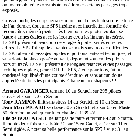
ont même obligé les organisateurs à fermer certains passages trop
exposés.
Grosso modo, les cinq spéciales reprenaient dans le désordre le tracé
de l’an dernier, dont une SP5 inédite avec interdiction formelle de
reconnaître, même à pieds. Très bien pour les pilotes voulant se
battre à armes égales avec les locaux et/ou les limeurs invétérés.
La SP1 présentait beaucoup de virages à plat et serrés entre les
arbres. La SP2 fut rapide et venteuse, mais sans trop de difficultés.
La SP3 alternait passages rapides et portions lentes et techniques, et
sans doute la plus exposée au vent, déportant souvent les pilotes
hors du tracé. La SP4 présentait de longues relances et des passages
techniques rapides, genre DH. La SP5, à vue pour tous, fut un
condensé équilibré d’une course d’enduro, et sans aucun doute
appréciée de tous les participants. Chapeau aux shapeurs !!!
Arnaud GARANGER
termine 10 au Scratch sur 295 pilotes
classés et 7 sur 172 en Senior.
Tony RAMPON
finit sans stress 14 au Scratch et 10 en Senior.
Jean-Marc PICARD
se classe 30 au Scratch et 2 sur 65 en Master
50, derrière un vainqueur intouchable (+1’39 »)!
Elie de BOULATSEL
ne fait pas de faute et termine 42 au Scratch.
Il monte deux fois sur la boîte ! 2 sur 15 en Cadet, et 1er sur 11 en
Semi-rigide. A noter sa belle performance sur la SP5 à vue : 31 au
Scratch.