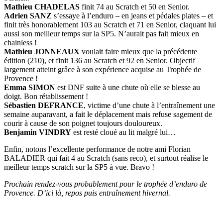
Mathieu CHADELAS
finit 74 au Scratch et 50 en Senior.
Adrien SANZ
s’essaye à l’enduro – en jeans et pédales plates – et
finit très honorablement 103 au Scratch et 71 en Senior, claquant lui
aussi son meilleur temps sur la SP5. N’aurait pas fait mieux en
chainless !
Mathieu JONNEAUX
voulait faire mieux que la précédente
édition (210), et finit 136 au Scratch et 92 en Senior. Objectif
largement atteint grâce à son expérience acquise au Trophée de
Provence !
Emma SIMON
est DNF suite à une chute où elle se blesse au
doigt. Bon rétablissement !
Sébastien DEFRANCE
, victime d’une chute à l’entraînement une
semaine auparavant, a fait le déplacement mais refuse sagement de
courir à cause de son poignet toujours douloureux.
Benjamin VINDRY
est resté cloué au lit malgré lui…
Enfin, notons l’excellente performance de notre ami Florian
BALADIER qui fait 4 au Scratch (sans reco), et surtout réalise le
meilleur temps scratch sur la SP5 à vue. Bravo !
Prochain rendez-vous probablement pour le trophée d’enduro de
Provence. D’ici là, repos puis entraînement hivernal.