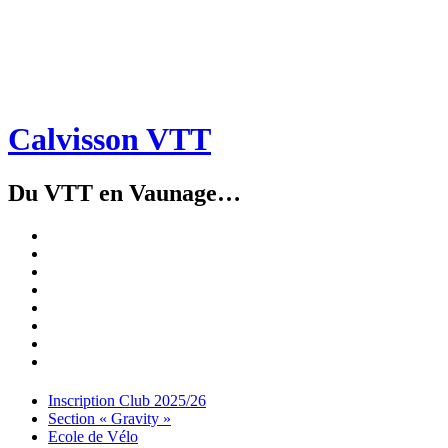
Calvisson VTT
Du VTT en Vaunage…
Inscription
Club
Section
2025/26
« Gravity »
Ecole
de
Championnat
Vélo
4X
Randuro
2026
2026
Nous
Contacter
Les
tenues
Partenaires
Menu
Widgets
Recherche
Aller
Inscription Club 2025/26
au
Section « Gravity »
contenu
Ecole de Vélo