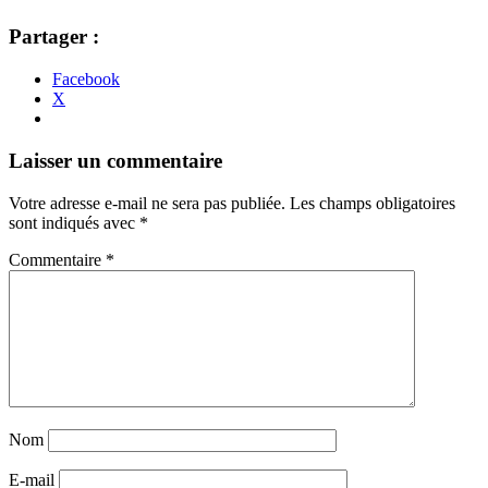
Partager :
Facebook
X
Navigation
←
→
Laisser un commentaire
des
Votre adresse e-mail ne sera pas publiée.
Les champs obligatoires
articles
sont indiqués avec
*
Commentaire
*
Nom
E-mail