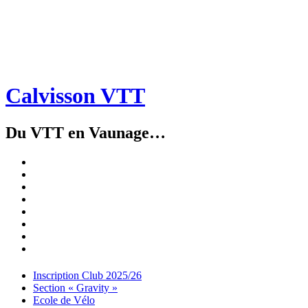
Calvisson VTT
Du VTT en Vaunage…
Inscription
Club
Section
2025/26
« Gravity »
Ecole
de
Championnat
Vélo
4X
Randuro
2026
2026
Nous
Contacter
Les
tenues
Partenaires
Menu
Widgets
Recherche
Aller
Inscription Club 2025/26
au
Section « Gravity »
contenu
Ecole de Vélo