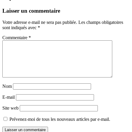
Navigation
←
→
Laisser un commentaire
des
Votre adresse e-mail ne sera pas publiée.
Les champs obligatoires
articles
sont indiqués avec
*
Commentaire
*
Nom
E-mail
Site web
Prévenez-moi de tous les nouveaux articles par e-mail.