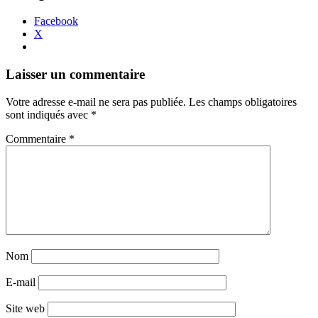
Facebook
X
Navigation
←
→
Laisser un commentaire
des
Votre adresse e-mail ne sera pas publiée.
Les champs obligatoires
articles
sont indiqués avec
*
Commentaire
*
Nom
E-mail
Site web