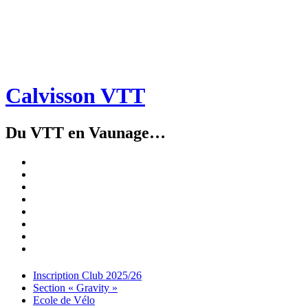
Calvisson VTT
Du VTT en Vaunage…
Inscription
Club
Section
2025/26
« Gravity »
Ecole
de
Championnat
Vélo
4X
Randuro
2026
2026
Nous
Contacter
Les
tenues
Partenaires
Menu
Widgets
Recherche
Aller
Inscription Club 2025/26
au
Section « Gravity »
contenu
Ecole de Vélo