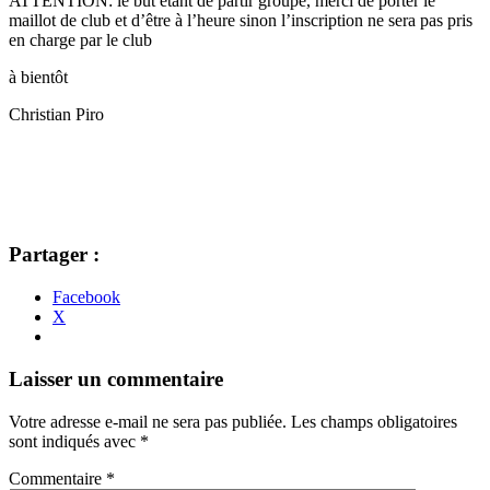
ATTENTION: le but étant de partir groupé, merci de porter le
maillot de club et d’être à l’heure sinon l’inscription ne sera pas pris
en charge par le club
à bientôt
Christian Piro
Partager :
Facebook
X
Navigation
←
→
Laisser un commentaire
des
Votre adresse e-mail ne sera pas publiée.
Les champs obligatoires
articles
sont indiqués avec
*
Commentaire
*