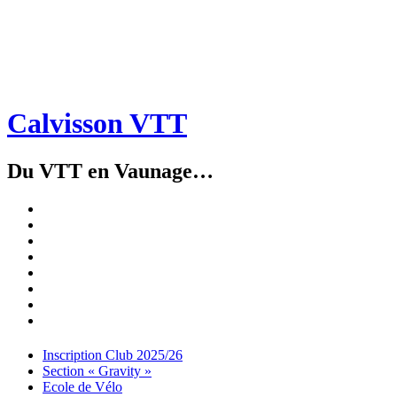
Calvisson VTT
Du VTT en Vaunage…
Inscription
Club
Section
2025/26
« Gravity »
Ecole
de
Championnat
Vélo
4X
Randuro
2026
2026
Nous
Contacter
Les
tenues
Partenaires
Menu
Widgets
Recherche
Aller
Inscription Club 2025/26
au
Section « Gravity »
contenu
Ecole de Vélo