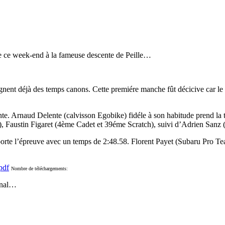
e ce week-end à la fameuse descente de Peille…
ignent déjà des temps canons. Cette premiére manche fût décicive car le
ente. Arnaud Delente (calvisson Egobike) fidéle à son habitude prend la 
), Faustin Figaret (4ème Cadet et 39éme Scratch), suivi d’Adrien Sanz
e l’épreuve avec un temps de 2:48.58. Florent Payet (Subaru Pro Team 
pdf
Nombre de téléchargements:
onal…