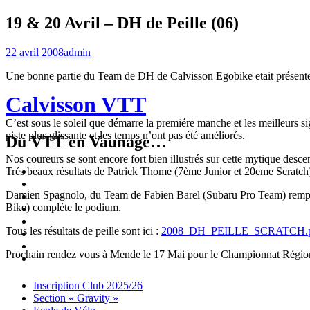
19 & 20 Avril – DH de Peille (06)
22 avril 2008
admin
Une bonne partie du Team de DH de Calvisson Egobike etait présent
Calvisson VTT
C’est sous le soleil que démarre la premiére manche et les meilleurs s
piste plus glissante et les temps n’ont pas été améliorés.
Du VTT en Vaunage…
Nos coureurs se sont encore fort bien illustrés sur cette mytique desc
Inscription
Trés beaux résultats de Patrick Thome (7ème Junior et 20eme Scratch
Club
Section
Damien Spagnolo, du Team de Fabien Barel (Subaru Pro Team) remport
2025/26
« Gravity »
Ecole
Bike) compléte le podium.
de
Championnat
Vélo
4X
Randuro
Tous les résultats de peille sont ici :
2008_DH_PEILLE_SCRATCH.
2026
2026
Nous
Contacter
Les
Prochain rendez vous à Mende le 17 Mai pour le Championnat Régi
tenues
Partenaires
Menu
Widgets
Recherche
Aller
Inscription Club 2025/26
au
Section « Gravity »
contenu