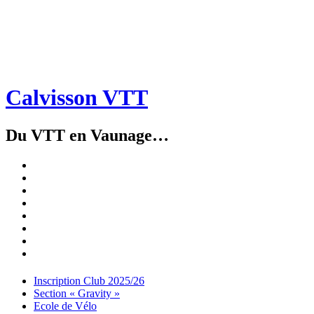
Calvisson VTT
Du VTT en Vaunage…
Inscription
Club
Section
2025/26
« Gravity »
Ecole
de
Championnat
Vélo
4X
Randuro
2026
2026
Nous
Contacter
Les
tenues
Partenaires
Menu
Widgets
Recherche
Aller
Inscription Club 2025/26
au
Section « Gravity »
contenu
Ecole de Vélo