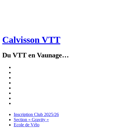
Calvisson VTT
Du VTT en Vaunage…
Inscription
Club
Section
2025/26
« Gravity »
Ecole
de
Championnat
Vélo
4X
Randuro
2026
2026
Nous
Contacter
Les
tenues
Partenaires
Menu
Widgets
Recherche
Aller
Inscription Club 2025/26
au
Section « Gravity »
contenu
Ecole de Vélo