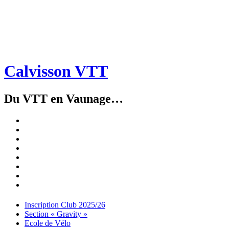
Calvisson VTT
Du VTT en Vaunage…
Inscription
Club
Section
2025/26
« Gravity »
Ecole
de
Championnat
Vélo
4X
Randuro
2026
2026
Nous
Contacter
Les
tenues
Partenaires
Menu
Widgets
Recherche
Aller
Inscription Club 2025/26
au
Section « Gravity »
contenu
Ecole de Vélo