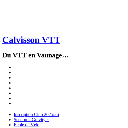
Calvisson VTT
Du VTT en Vaunage…
Inscription
Club
Section
2025/26
« Gravity »
Ecole
de
Championnat
Vélo
4X
Randuro
2026
2026
Nous
Contacter
Les
tenues
Partenaires
Menu
Widgets
Recherche
Aller
Inscription Club 2025/26
au
Section « Gravity »
contenu
Ecole de Vélo