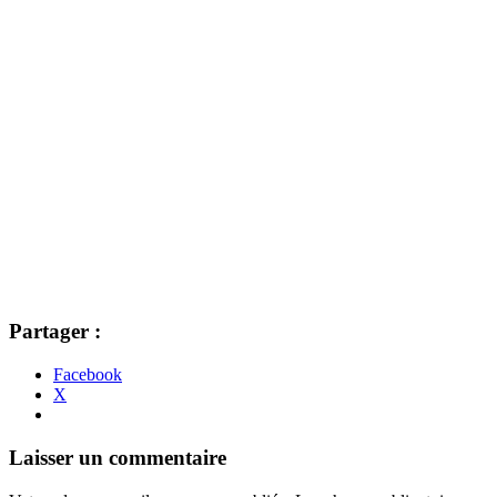
Partager :
Facebook
X
Navigation
←
→
Laisser un commentaire
des