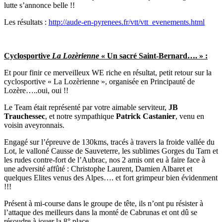
lutte s’annonce belle !!
Les résultats :
http://aude-en-pyrenees.fr/vtt/vtt_evenements.html
Cyclosportive
La Lozèrienne
« Un sacré Saint-Bernard…. » :
Et pour finir ce merveilleux WE riche en résultat, petit retour sur la
cyclosportive « La Lozèrienne », organisée en Principauté de
Lozère…..oui, oui !!
Le Team était représenté par votre aimable serviteur,
JB
Trauchessec
, et notre sympathique
Patrick Castanier
, venu en
voisin aveyronnais.
Engagé sur l’épreuve de 130kms, tracés à travers la froide vallée du
Lot, le valloné Causse de Sauveterre, les sublimes Gorges du Tarn et
les rudes contre-fort de l’Aubrac, nos 2 amis ont eu à faire face à
une adversité affûté : Christophe Laurent, Damien Albaret et
quelques Elites venus des Alpes…. et fort grimpeur bien évidenment
!!!
Présent à mi-course dans le groupe de tête, ils n’ont pu résister à
l’attaque des meilleurs dans la monté de Cabrunas et ont dû se
résoudre à jouer la 8° place.