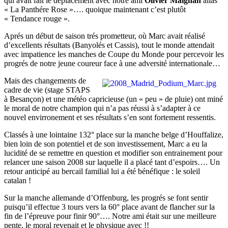
qui avait fait le déplacement avec notre ami
Olivier Maignan
alias
« La Panthére Rose »…. quoique maintenant c’est plutôt
« Tendance rouge ».
Aprés un début de saison trés prometteur, où Marc avait réalisé
d’excellents résultats (Banyolés et Cassis), tout le monde attendait
avec impatience les manches de Coupe du Monde pour percevoir les
progrés de notre jeune coureur face à une adversité internationale…
Mais des changements de
cadre de vie (stage STAPS
à Besançon) et une météo capricieuse (un « peu » de pluie) ont miné
le moral de notre champion qui n’a pas réussi à s’adapter à ce
nouvel envirronement et ses résultats s’en sont fortement ressentis.
Classés à une lointaine 132° place sur la manche belge d’Houffalize,
bien loin de son potentiel et de son investissement, Marc a eu la
lucidité de se remettre en question et modifier son entrainement pour
relancer une saison 2008 sur laquelle il a placé tant d’espoirs…. Un
retour anticipé au bercail familial lui a été bénéfique : le soleil
catalan !
Sur la manche allemande d’Offenburg, les progrés se font sentir
puisqu’il effectue 3 tours vers la 60° place avant de flancher sur la
fin de l’épreuve pour finir 90°…. Notre ami était sur une meilleure
pente, le moral revenait et le physique avec !!