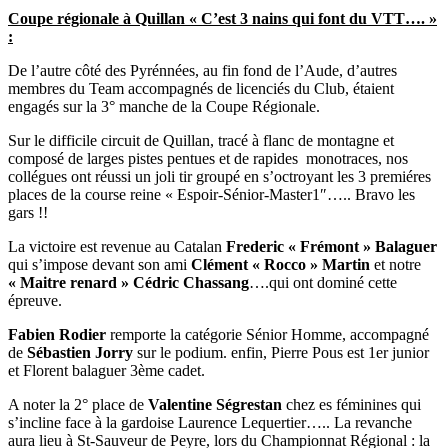
Coupe régionale à Quillan « C’est 3 nains qui font du VTT…. »
:
De l’autre côté des Pyrénnées, au fin fond de l’Aude, d’autres
membres du Team accompagnés de licenciés du Club, étaient
engagés sur la 3° manche de la Coupe Régionale.
Sur le difficile circuit de Quillan, tracé à flanc de montagne et
composé de larges pistes pentues et de rapides monotraces, nos
collégues ont réussi un joli tir groupé en s’octroyant les 3 premiéres
places de la course reine « Espoir-Sénior-Master1″….. Bravo les
gars !!
La victoire est revenue au Catalan
Frederic « Frémont » Balaguer
qui s’impose devant son ami
Clément « Rocco » Martin
et notre
« Maitre renard » Cédric Chassang
….qui ont dominé cette
épreuve.
Fabien Rodier
remporte la catégorie Sénior Homme, accompagné
de
Sébastien Jorry
sur le podium. enfin, Pierre Pous est 1er junior
et Florent balaguer 3ème cadet.
A noter la 2° place de
Valentine Ségrestan
chez es féminines qui
s’incline face à la gardoise Laurence Lequertier….. La revanche
aura lieu à St-Sauveur de Peyre, lors du Championnat Régional : la