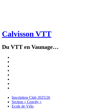
Calvisson VTT
Du VTT en Vaunage…
Inscription
Club
Section
2025/26
« Gravity »
Ecole
de
Championnat
Vélo
4X
Randuro
2026
2026
Nous
Contacter
Les
tenues
Partenaires
Menu
Widgets
Recherche
Aller
Inscription Club 2025/26
au
Section « Gravity »
contenu
Ecole de Vélo