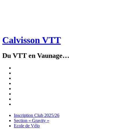
Calvisson VTT
Du VTT en Vaunage…
Inscription
Club
Section
2025/26
« Gravity »
Ecole
de
Championnat
Vélo
4X
Randuro
2026
2026
Nous
Contacter
Les
tenues
Partenaires
Menu
Widgets
Recherche
Aller
Inscription Club 2025/26
au
Section « Gravity »
contenu
Ecole de Vélo