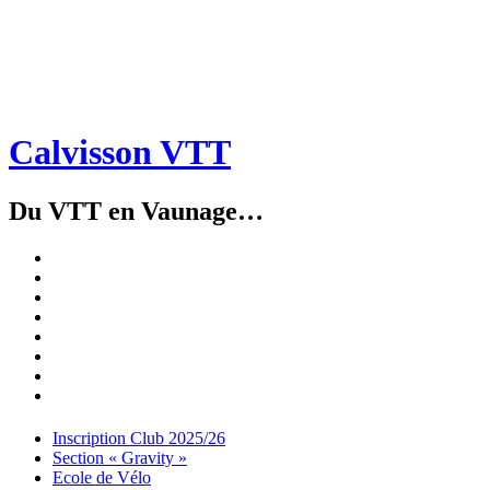
Calvisson VTT
Du VTT en Vaunage…
Inscription
Club
Section
2025/26
« Gravity »
Ecole
de
Championnat
Vélo
4X
Randuro
2026
2026
Nous
Contacter
Les
tenues
Partenaires
Menu
Widgets
Recherche
Aller
Inscription Club 2025/26
au
Section « Gravity »
contenu
Ecole de Vélo