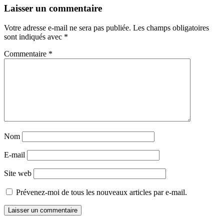
Navigation
←
→
Laisser un commentaire
des
Votre adresse e-mail ne sera pas publiée.
Les champs obligatoires
articles
sont indiqués avec
*
Commentaire
*
Nom
E-mail
Site web
Prévenez-moi de tous les nouveaux articles par e-mail.