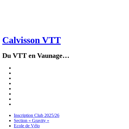
Calvisson VTT
Du VTT en Vaunage…
Inscription
Club
Section
2025/26
« Gravity »
Ecole
de
Championnat
Vélo
4X
Randuro
2026
2026
Nous
Contacter
Les
tenues
Partenaires
Menu
Widgets
Recherche
Aller
Inscription Club 2025/26
au
Section « Gravity »
contenu
Ecole de Vélo