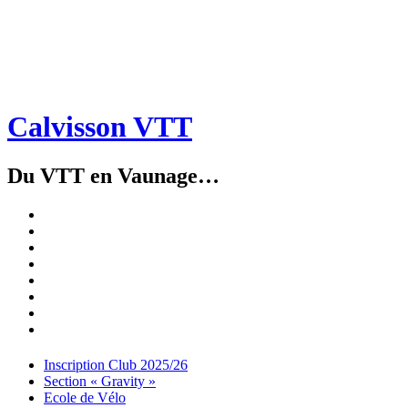
Calvisson VTT
Du VTT en Vaunage…
Inscription
Club
Section
2025/26
« Gravity »
Ecole
de
Championnat
Vélo
4X
Randuro
2026
2026
Nous
Contacter
Les
tenues
Partenaires
Menu
Widgets
Recherche
Aller
Inscription Club 2025/26
au
Section « Gravity »
contenu
Ecole de Vélo