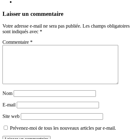
Navigation
←
→
Laisser un commentaire
des
Votre adresse e-mail ne sera pas publiée.
Les champs obligatoires
articles
sont indiqués avec
*
Commentaire
*
Nom
E-mail
Site web
Prévenez-moi de tous les nouveaux articles par e-mail.