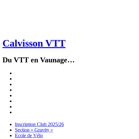
Calvisson VTT
Du VTT en Vaunage…
Inscription
Club
Section
2025/26
« Gravity »
Ecole
de
Championnat
Vélo
4X
Randuro
2026
2026
Nous
Contacter
Les
tenues
Partenaires
Menu
Widgets
Recherche
Aller
Inscription Club 2025/26
au
Section « Gravity »
contenu
Ecole de Vélo