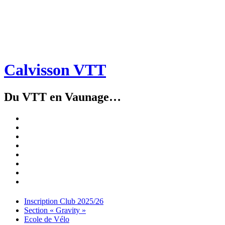
Calvisson VTT
Du VTT en Vaunage…
Inscription
Club
Section
2025/26
« Gravity »
Ecole
de
Championnat
Vélo
4X
Randuro
2026
2026
Nous
Contacter
Les
tenues
Partenaires
Menu
Widgets
Recherche
Aller
Inscription Club 2025/26
au
Section « Gravity »
contenu
Ecole de Vélo