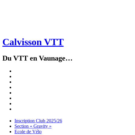
Calvisson VTT
Du VTT en Vaunage…
Inscription
Club
Section
2025/26
« Gravity »
Ecole
de
Championnat
Vélo
4X
Randuro
2026
2026
Nous
Contacter
Les
tenues
Partenaires
Menu
Widgets
Recherche
Aller
Inscription Club 2025/26
au
Section « Gravity »
contenu
Ecole de Vélo