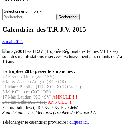
Archives
Rechercher :
Calendrier des T.R.J.V. 2015
8 mai 2015
Les TRJV (Trophée Régional des Jeunes VTTistes)
sont des manifestations réservées exclusivement aux enfants de 7 à
16 ans.
Le trophée 2015 présente 7 manches :
22 Février: Thuir (XC / SV)
8 Mars: Atac en Aragon (XC / OR)
21 Mars: Bessille (TR / XC / XCE Cadets)
3 Mai: Chanac (XC / OR)
17 Mai: Laudun (XC / SV)
ANNULE !!!
24 Mai: Uzès (XC / TR)
ANNULE !!!
7 Juin: Salindres (TR / XC / XCE Cadets)
3 au 7 Aout – Les Ménuires (Trophée de France JV)
Télécharger le calendrier provisoire :
cliquez ici
.