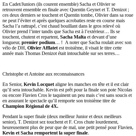
En Cadet/Juniors (ils courent ensemble) Sacha et Olivier se
retrouvent ensemble en finale avec Quentin Geynet et T. Denizot ;
ces deux derniers se touchent et Quentin tombe, Olivier dans sa roue
ne peut l’éviter et après quelques acrobaties reste en course mais
Sacha l’a rattrapé, c’est chaud bouillant dans le gros relevé où
Olivier prend l’inter tandis que Sacha est à l’extérieur… Ils se
touchent, chutent et repartent,
Sacha Malta
et devant d’une
longueur,
premier podium
… ! A noter que Sacha roulait avec son
vélo de DH,
Olivier Afflatet
est troisième, il visait le titre cette
année mais Thomas Denizot était intouchable sur ses terres…
Christophe et Antoine aux reconnaissances
En Senior,
Kevin
Locquet
aligne les manches en tête et il est clair
qu’il sera intouchable. Kevin est prêt pour la finale son pote Nicolas
ou encore Flavien Cros le taquinent un peu mais c’est sans soucis et
en assurant le spectacle qu’il remporte son troisième titre de
Champion Régional de 4X.
Pendant la super finale (deux meilleur Junior et deux meilleurs
senior), T. Denizot sez touchent et F. Cros chute lourdement,
heureusement plus de peur que de mal, une petit pensé pour Flavien,
Kevin et Sacha remportent la super finale
.