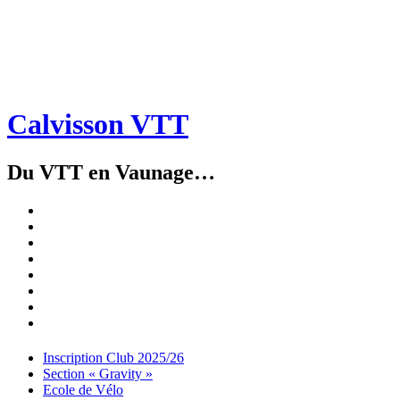
Calvisson VTT
Du VTT en Vaunage…
Inscription
Club
Section
2025/26
« Gravity »
Ecole
de
Championnat
Vélo
4X
Randuro
2026
2026
Nous
Contacter
Les
tenues
Partenaires
Menu
Widgets
Recherche
Aller
Inscription Club 2025/26
au
Section « Gravity »
contenu
Ecole de Vélo