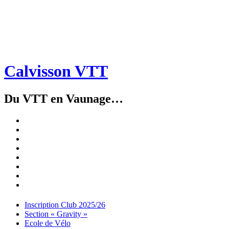
Calvisson VTT
Du VTT en Vaunage…
Inscription
Club
Section
2025/26
« Gravity »
Ecole
de
Championnat
Vélo
4X
Randuro
2026
2026
Nous
Contacter
Les
tenues
Partenaires
Menu
Widgets
Recherche
Aller
Inscription Club 2025/26
au
Section « Gravity »
contenu
Ecole de Vélo