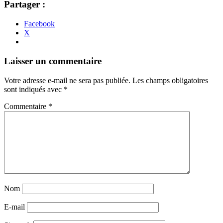
Partager :
Facebook
X
Navigation
←
→
Laisser un commentaire
des
Votre adresse e-mail ne sera pas publiée.
Les champs obligatoires
articles
sont indiqués avec
*
Commentaire
*
Nom
E-mail