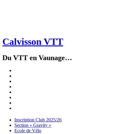
Calvisson VTT
Du VTT en Vaunage…
Inscription
Club
Section
2025/26
« Gravity »
Ecole
de
Championnat
Vélo
4X
Randuro
2026
2026
Nous
Contacter
Les
tenues
Partenaires
Menu
Widgets
Recherche
Aller
Inscription Club 2025/26
au
Section « Gravity »
contenu
Ecole de Vélo