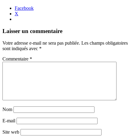
Facebook
X
Navigation
←
→
Laisser un commentaire
des
Votre adresse e-mail ne sera pas publiée.
Les champs obligatoires
articles
sont indiqués avec
*
Commentaire
*
Nom
E-mail
Site web