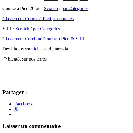
Course à Pied 20km :
Scratch
/
par Catégories
Classement Course à Pied par comités
VTT :
Scratch
/
par Catégories
Classement Combiné Course à Pied & VTT
Des Photos sont
ici…
et d’autres
là
@ bientôt sur nos terres
Partager :
Facebook
X
Navigation
←
→
Laisser un commentaire