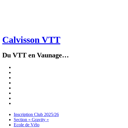
Calvisson VTT
Du VTT en Vaunage…
Inscription
Club
Section
2025/26
« Gravity »
Ecole
de
Championnat
Vélo
4X
Randuro
2026
2026
Nous
Contacter
Les
tenues
Partenaires
Menu
Widgets
Recherche
Aller
Inscription Club 2025/26
au
Section « Gravity »
contenu
Ecole de Vélo