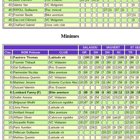
45
Valette Yan
VC Melgorien
0
46
RIPOLL Guillaume
Rac mireval
27
11
27
11
47
Fournier Basile
Bike aventure
27
11
48
Daccord Clément
VC Melgorien
0
49
Chaffard Gabriel
Uzes velo club
Minimes
SALAGOU
VAUVERT
ST GE
Clas.
NOM Prénom
CLUB
OR
DH
DH
XC
TR
1
Fautrero Thomas
Latitude vtt
1
100
2
88
1
100
1
100
2
88
1
2
Fournier Thibault
VC Védasien
21
21
3
80
3
80
2
88
3
80
3
3
Gal Guillaume
Roc Evasion
6
63
1
100
2
88
12
41
5
68
1
4
Parmentier Nicolas
Bike aventure
5
68
7
58
7
58
5
68
1
100
6
5
Bourdoiseau Quentin
VC Védasien
15
33
6
63
4
74
10
47
4
74
8
6
Martinez Jerome
Entente Cycliste Ales
14
35
4
74
11
44
7
58
8
54
9
7
Guizard Valentin
Roc Evasion
13
38
4
74
10
47
4
8
Lombard Fanny (F)
Bike aventure
2
88
5
68
6
63
26
12
13
38
1
9
Guillot Antoine
VC Védasien
12
41
8
54
12
41
15
33
6
63
5
10
Belgourari Medhi
Calvisson egobike
10
47
9
50
7
58
11
Lloria Pierre
Latitude vtt
9
50
6
63
9
50
7
12
Amblard Arnaud
Bike aventure
7
58
18
27
26
12
1
13
Afflatet Olivier
Calvisson egobike
24
15
10
47
5
68
ab
8
22
19
2
14
Anzanello Robin
VC Védasien
18
27
22
19
12
41
1
15
Paris Aurelien
Latitude vtt
27
11
29
1
14
35
9
50
21
21
1
16
Pellecuer Guillaume
Latitude vtt
20
23
18
27
20
23
2
17
Mathieu Quentin
Latitude vtt
18
27
3
80
19
25
2