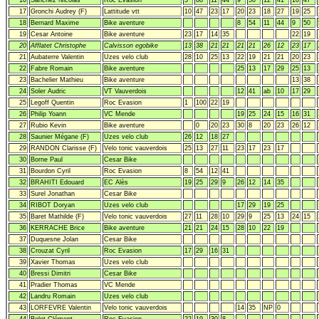
17
Gronchi Audrey (F)
Lattitude vtt
10
47
23
17
20
23
18
27
19
25
18
Bernard Maxime
Bike aventure
8
54
11
44
9
50
19
Cesar Antoine
Bike aventure
23
17
14
35
22
19
20
Afflatet Christophe
Calvisson egobike
13
38
21
21
21
21
26
12
23
17
21
Aubaterre Valentin
Uzes velo club
28
10
25
13
22
19
21
21
20
23
22
Fabre Romain
Bike aventure
25
13
17
29
25
13
23
Bachelier Mathieu
Bike aventure
13
38
24
Soler Audric
VT Vauverdois
12
41
ab
10
17
29
25
Legoff Quentin
Roc Evasion
1
100
22
19
26
Philip Yoann
VC Mende
19
25
24
15
16
31
27
Rubio Kevin
Bike aventure
0
20
23
30
8
20
23
26
12
28
Saunier Mégane (F)
Uzes velo club
26
12
18
27
29
RANDON Clarisse (F)
Velo tonic vauverdois
25
13
27
11
23
17
23
17
30
Borne Paul
Cesar Bike
31
Bourdon Cyril
Roc Evasion
8
54
12
41
32
BRAHITI Edouard
EC Alès
19
25
29
9
26
12
14
35
33
Surel Jonathan
Cesar Bike
34
RIBOT Doryan
Uzes velo club
17
29
19
25
35
Baret Mathilde (F)
Velo tonic vauverdois
27
11
28
10
29
9
25
13
24
15
36
KERRACHE Brice
Bike aventure
21
21
24
15
28
10
22
19
37
Duquesne Jolan
Cesar Bike
38
Crouzat Cyril
Roc Evasion
17
29
16
31
39
Xavier Thomas
Uzes velo club
40
Bressi Dimitri
Cesar Bike
41
Pradier Thomas
VC Mende
42
Landru Romain
Uzes velo club
43
LORFEVRE Valentin
Velo tonic vauverdois
14
35
NP
0
44
Belot Clément
Roc Evasion
22
19
30
8