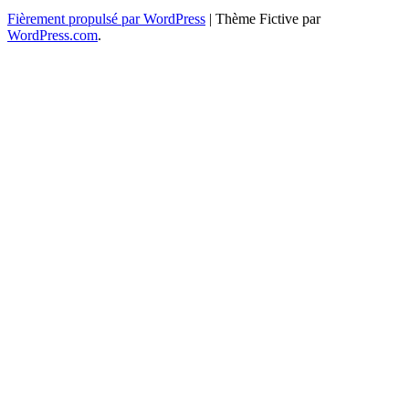
Fièrement propulsé par WordPress
|
Thème Fictive par
WordPress.com
.