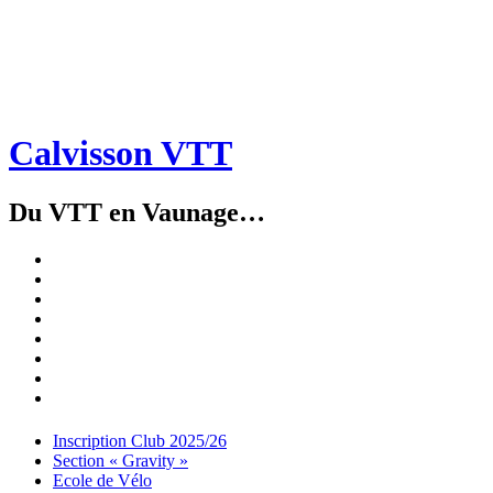
Calvisson VTT
Du VTT en Vaunage…
Inscription
Club
Section
2025/26
« Gravity »
Ecole
de
Championnat
Vélo
4X
Randuro
2026
2026
Nous
Contacter
Les
tenues
Partenaires
Menu
Widgets
Recherche
Aller
Inscription Club 2025/26
au
Section « Gravity »
contenu
Ecole de Vélo