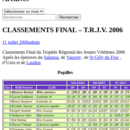
Archives
Rechercher :
CLASSEMENTS FINAL – T.R.J.V. 2006
11 juillet 2006
admin
Classements Final du Trophée Régional des Jeunes Vététistes 2006
Aprés les épreuves du
Salagou
, de
Vauvert
, de
St Gély du Fesc
,
d’Uzes et de
Laudun
Pupilles
SALAGOU
VAUVERT
ST GELY
Clas.
NOM Prénom
CLUB
OR
DH
DH
XC
TR
XC
1
Masnou Bastien
Bike aventure
1
100
2
88
2
88
3
80
2
88
4
74
2
Luconi Guillaume
Lattitude vtt
11
44
5
68
5
68
8
54
4
74
1
10
3
Breton Benjamin
Lattitude vtt
21
21
1
100
1
100
2
88
13
38
25
13
4
Esteban Samuel
Calvisson egobike
18
27
3
80
9
50
5
68
6
63
9
50
5
Legoff Gauthier
Roc Evasion
6
63
4
74
11
44
10
47
10
47
10
47
6
Vieljouves Yann
Bike aventure
1
100
2
88
7
Vié Mathias
Roc Evasion
9
50
9
50
12
41
6
63
8
54
11
44
8
Passet Thibault
Calvisson egobike
8
54
7
58
5
68
6
63
9
Tomasino Julien
Roc Evasion
4
74
7
58
14
35
13
38
20
23
12
41