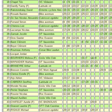
18
Chapel Téo
VC Védasien
4
74
21
21
19
Garelly Fanny (F)
Latitude vtt
22
19
23
17
22
19
14
35
24
15
1
20
Rakotondralay David
Entente cycliste Ales
16
31
25
13
24
15
20
23
16
31
2
21
Rosado Bastien
Bike aventure
25
13
14
35
25
13
22
19
28
10
1
22
De San Nicolas Alexandre
Calvisson egobike
19
25
20
23
18
27
2
23
Ferrand Simon
Bike aventure
9
50
16
31
14
35
11
24
Chietera Loic
Calvisson egobike
13
38
19
25
28
10
19
25
25
13
25
Lacrampe Nicolas
Bike aventure
17
29
15
33
26
12
24
15
15
33
1
26
Zarrouk Jocelin
VT Vauverdois
17
29
1
27
Gros Gautier
Roc Evasion
8
54
12
41
23
17
2
28
Baret Clément
VT Vauverdois
8
54
23
17
11
44
2
29
Boyer Clément
Roc Evasion
3
80
17
29
30
Roumeas Anthony
Cesar Bike Laudun
31
Locquet Jordan
?
32
BOURHERS Melissa (F)
Uzès Vélo Club
31
7
ab
8
33
MAYNADIER Mathieu
VT Vauverdois
15
33
21
21
34
BRANEYRE Arthur
Latitude vtt
21
21
8
54
35
Bresson Corentin
VC Mont Aigoual
29
9
13
38
29
9
2
36
Clerissi Estelle (F)
Bike aventure
37
Arjo Adrien
VC Védasien
23
17
11
44
38
CABRERA Geoffrey
Lattitude vtt
17
29
16
31
39
Mondet Nicolas
Uzès Vélo Club
26
12
28
10
40
Perrier Stephane
VT Vauverdois
20
23
24
15
30
8
2
41
Rouvier Nicolas
Roc Evasion
11
44
26
12
42
Maurel Aurélien
Uzès Vélo Club
43
CHATELET Aurelie (F)
VC BAGNOLAIS
0
29
9
44
Grasset Laurine (F)
VTT Club Caveirac
45
RIGAUD Michael
Calvisson egobike
28
10
27
11
30
8
28
10