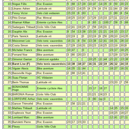
10
Nogue Félix
Roc Evasion
5
68
17
29
10
47
14
35
9
50
20
23
11
Llinares Adrien
Lattitude vtt
20
23
14
35
4
74
4
74
11
44
3
80
12
Fessy Victor
Velo club vedasien
15
33
6
63
3
80
8
54
13
Pitio Dorian
Rac Mireval
19
25
10
47
17
29
15
33
27
11
22
19
14
Khamari Killian
Entente cycliste Ales
6
63
1
100
7
58
5
68
15
Sadargues Thibault
Uzès Vélo Club
12
41
19
25
7
58
16
31
16
Dauphin Alix
Roc Evasion
8
54
13
38
15
33
21
21
24
15
23
17
17
Paris Yannick
Lattitude vtt
22
19
0
22
19
9
50
28
10
14
35
18
Meizonnet Loic
Velo tonic vauverdois
16
31
8
54
13
38
12
41
16
31
28
10
19
Costa Simon
Velo tonic vauverdois
17
29
16
31
20
23
19
25
22
19
30
8
20
Michelier Franck
Bike aventure
10
47
0
23
17
19
25
21
Ferrand Noe
Bike aventure
3
80
20
23
17
29
17
29
22
Gimenot Gaetan
Calvisson egobike
19
25
11
44
21
21
13
38
23
Baret Lise (F)
Velo tonic vauverdois
13
38
18
27
16
31
22
19
26
12
24
15
24
Viguier Alexis
Bike aventure
14
35
11
44
18
27
16
31
25
Basseville Hugo
Roc Evasion
2
88
12
41
26
Suau Florian
VC Védasien
27
Berin Thomas
Lattitude vtt
15
33
7
58
BONHOMME
28
Entente cycliste Ales
23
17
18
27
Hugo
29
BARONIA Roman
Uzès Vélo Club
21
21
24
15
30
LORFEVRE Arthur
Velo tonic vauverdois
3
80
np
0
31
Garson Thimothé
Roc Evasion
7
58
21
21
32
Mathieu Thibault
Lattitude vtt
14
35
15
33
33
Duplessis Youri
Roc Evasion
19
25
18
27
34
Lombard Marc
Bike aventure
12
41
27
11
35
Bartoletti Pierre
Roc Evasion
23
17
15
33
36
Fleury
Uzès Vélo Club