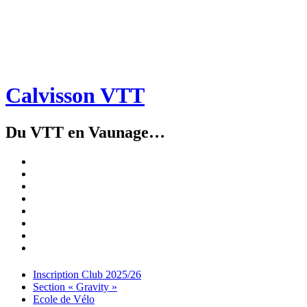
Calvisson VTT
Du VTT en Vaunage…
Inscription
Club
Section
2025/26
« Gravity »
Ecole
de
Championnat
Vélo
4X
Randuro
2026
2026
Nous
Contacter
Les
tenues
Partenaires
Menu
Widgets
Recherche
Aller
Inscription Club 2025/26
au
Section « Gravity »
contenu
Ecole de Vélo