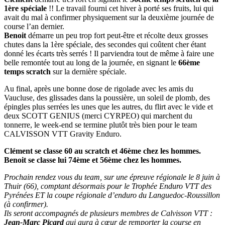
1ère spéciale
!! Le travail fourni cet hiver à porté ses fruits, lui qui
avait du mal à confirmer physiquement sur la deuxième journée de
course l’an dernier.
Benoit
démarre un peu trop fort peut-être et récolte deux grosses
chutes dans la 1ère spéciale, des secondes qui coûtent cher étant
donné les écarts très serrés ! Il parviendra tout de même à faire une
belle remontée tout au long de la journée, en signant le
66ème
temps scratch
sur la dernière spéciale.
Au final, après une bonne dose de rigolade avec les amis du
Vaucluse, des glissades dans la poussière, un soleil de plomb, des
épingles plus serrées les unes que les autres, du flirt avec le vide et
deux SCOTT GENIUS (merci CYRPEO) qui marchent du
tonnerre, le week-end se termine plutôt très bien pour le team
CALVISSON VTT Gravity Enduro.
Clément se classe 60 au scratch et 46ème chez les hommes.
Benoit se classe lui 74ème et 56ème chez les hommes.
Prochain rendez vous du team, sur une épreuve régionale le 8 juin à
Thuir (66), comptant désormais pour le Trophée Enduro VTT des
Pyrénées ET la coupe régionale d’enduro du Languedoc-Roussillon
(à confirmer).
Ils seront accompagnés de plusieurs membres de Calvisson VTT :
Jean-Marc Picard
qui aura à cœur de remporter la course en