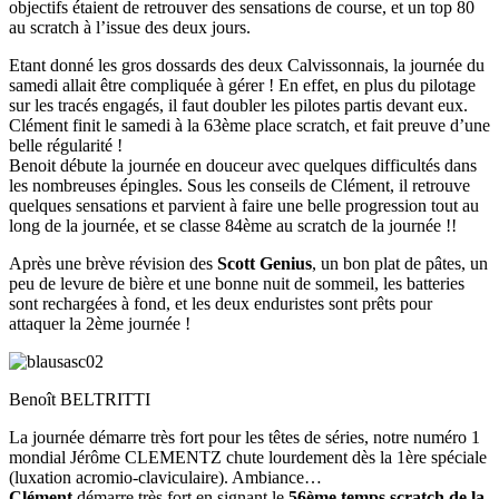
objectifs étaient de retrouver des sensations de course, et un top 80
au scratch à l’issue des deux jours.
Etant donné les gros dossards des deux Calvissonnais, la journée du
samedi allait être compliquée à gérer ! En effet, en plus du pilotage
sur les tracés engagés, il faut doubler les pilotes partis devant eux.
Clément finit le samedi à la 63ème place scratch, et fait preuve d’une
belle régularité !
Benoit débute la journée en douceur avec quelques difficultés dans
les nombreuses épingles. Sous les conseils de Clément, il retrouve
quelques sensations et parvient à faire une belle progression tout au
long de la journée, et se classe 84ème au scratch de la journée !!
Après une brève révision des
Scott Genius
, un bon plat de pâtes, un
peu de levure de bière et une bonne nuit de sommeil, les batteries
sont rechargées à fond, et les deux enduristes sont prêts pour
attaquer la 2ème journée !
Benoît BELTRITTI
La journée démarre très fort pour les têtes de séries, notre numéro 1
mondial Jérôme CLEMENTZ chute lourdement dès la 1ère spéciale
(luxation acromio-claviculaire). Ambiance…
Clément
démarre très fort en signant le
56ème temps scratch de la