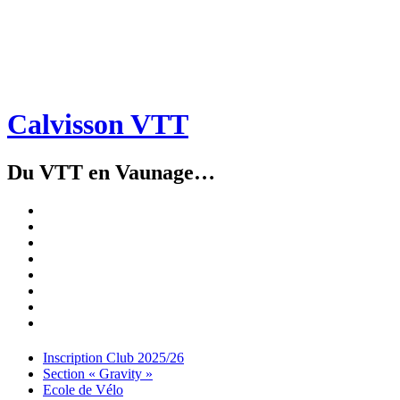
Calvisson VTT
Du VTT en Vaunage…
Inscription
Club
Section
2025/26
« Gravity »
Ecole
de
Championnat
Vélo
4X
Randuro
2026
2026
Nous
Contacter
Les
tenues
Partenaires
Menu
Widgets
Recherche
Aller
Inscription Club 2025/26
au
Section « Gravity »
contenu
Ecole de Vélo