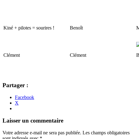
Kiné + pilotes = sourires !
Benoît
M
Clément
Clément
B
Partager :
Facebook
X
Navigation
←
→
Laisser un commentaire
des
Votre adresse e-mail ne sera pas publiée.
Les champs obligatoires
articles
sont indiqués avec
*