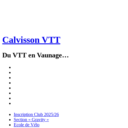
Calvisson VTT
Du VTT en Vaunage…
Inscription
Club
Section
2025/26
« Gravity »
Ecole
de
Championnat
Vélo
4X
Randuro
2026
2026
Nous
Contacter
Les
tenues
Partenaires
Menu
Widgets
Recherche
Aller
Inscription Club 2025/26
au
Section « Gravity »
contenu
Ecole de Vélo