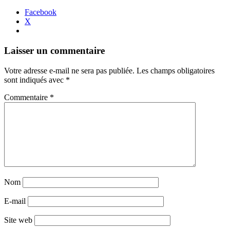
Facebook
X
Navigation
←
→
Laisser un commentaire
des
Votre adresse e-mail ne sera pas publiée.
Les champs obligatoires
articles
sont indiqués avec
*
Commentaire
*
Nom
E-mail
Site web