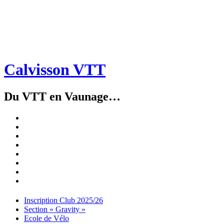
Calvisson VTT
Du VTT en Vaunage…
Inscription
Club
Section
2025/26
« Gravity »
Ecole
de
Championnat
Vélo
4X
Randuro
2026
2026
Nous
Contacter
Les
tenues
Partenaires
Menu
Widgets
Recherche
Aller
Inscription Club 2025/26
au
Section « Gravity »
contenu
Ecole de Vélo