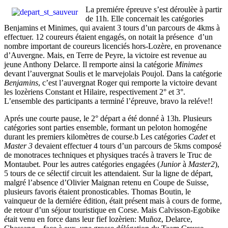
La premiére épreuve s’est déroulèe à partir
de 11h. Elle concernait les catégories
Benjamins et Minimes, qui avaient 3 tours d’un parcours de 4kms à
effectuer. 12 coureurs étaient engagés, on notait la présence d’un
nombre important de coureurs licenciés hors-Lozère, en provenance
d’Auvergne. Mais, en Terre de Peyre, la victoire est revenue au
jeune Anthony Delarce. Il remporte ainsi la catégorie
Minimes
devant l’auvergnat Soulis et le marvejolais Poujol. Dans la catégorie
Benjamins
, c’est l’auvergnat Roger qui remporte la victoire devant
les lozèriens Constant et Hilaire, respectivement 2° et 3°.
L’ensemble des participants a terminé l’épreuve, bravo la reléve!!
Aprés une courte pause, le 2° départ a été donné à 13h. Plusieurs
catégories sont parties ensemble, formant un peloton homogéne
durant les premiers kilomètres de course.b Les catégories
Cadet
et
Master 3
devaient effectuer 4 tours d’un parcours de 5kms composé
de monotraces techniques et physiques tracés à travers le Truc de
Montaubet. Pour les autres catégories engagées (
Junior
à
Master2
),
5 tours de ce sélectif circuit les attendaient. Sur la ligne de départ,
malgré l’absence d’Olivier Maignan retenu en Coupe de Suisse,
plusieurs favoris étaient pronosticables. Thomas Boutin, le
vainqueur de la derniére édition, était présent mais à cours de forme,
de retour d’un séjour touristique en Corse. Mais Calvisson-Egobike
était venu en force dans leur fief lozèrien: Muñoz, Delarce,