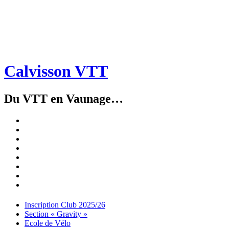
Calvisson VTT
Du VTT en Vaunage…
Inscription
Club
Section
2025/26
« Gravity »
Ecole
de
Championnat
Vélo
4X
Randuro
2026
2026
Nous
Contacter
Les
tenues
Partenaires
Menu
Widgets
Recherche
Aller
Inscription Club 2025/26
au
Section « Gravity »
contenu
Ecole de Vélo