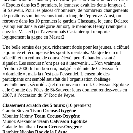
4 Espoirs dans les 5 premiers, la jeunesse avait les dents longues à
St-Sauveur. Pour les places d’honneurs, de nombreux changements
de positions sont intervenus tout au long de l’épreuve. Ainsi, on
retrouve dans les 10 premiers le gardois Chassang, le jeune Delarce
(vainqueur dans la catégorie Junior), le mendois Henry (vainqueur
chez les Master1) et l’aveyronnais Castanier qui remporte
logiquement la gagne en Master2.
Une belle remise des prix, richement dotée pour les jeunes, a clôturé
la journée et récompensé les sportifs méritants. Malgré le circuit
sélectif, et un rythme de course élevé, peu d’abandons sont à
signaler. Les secours n’ont pas eu à intervenir…..Non vraiment,
l’édition 2006 fut un bon cru, malgré la défaite de Calvisson à
« domicile », mais là n’est pas l’essentiel. L’ensemble des
participants ont semblé satisfait de l’organisation (balisage,
ravitaillement, sécurité…) et du nouveau circuit. Calvisson-Egobike
et le Comité des Fêtes de St-Sauveur leurs donnent rendez-vous en
2007, à l’occasion du 5° Roc de Peyre.
Classement scratch des 5 tours
: (10 premiers)
Garcin Steven
Team Creuse-Oxygéne
Mounier Jérémy
Team Creuse-Oxygéne
Muñoz Alexandre
Team Calvisson-Egobike
Galante Jonathan
Team Creuse-Oxygéne
Rambier Nicolas
Roc de la Légue