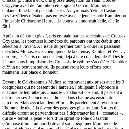
Chassang…face à eux, une grosse délégation du Team Creuse-
Oxygéne avait de l’ambition en alignant Garcin, Mounier et
Galante. Il ne fallait pas oublier les Aveyronnais Yvin et Castanier.
Les Lozèriens n’étaient pas en reste avec le jeune espoir Rambier ou
l’inusable Christophe Henry…la course s’annonçait belle, elle le
fût!!
Aprés un départ explosif, pris en main par les sociétaires de Creuse-
Oxygéne, les premiers kilométres du parcours ont vite établis une
sélection à l’avant. A l’issue du premier tour, 6 coureurs passaient
détachés: Muños, les 3 coéquipiers de la Creuse, Rambier et Yvin…
derrière, les écarts commençaient, déjà à être considérables!! Dés le
2° tour, sous l’impulsion des Creusois, le rythme s’accélére. Rambier
et Yvin ne peuvent suivre. Ils poursuivront leurs efforts pour
maintenir leur place d’honneur.
Devant, le Calvissonnais Muñoz se retrouvent aux prises avec les 3
coéquipiers qui ne cessent de l’harceler, l’obligeant à répondre à
chacune de leur attaque…mais le Catalan est costaud. Il parvient à
décrocher ses 3 concurrents directs dans chaque ascension du
parcours. Mais associant leur efforts, ils parviennent à revenir sur
l’homme de tête à la faveur des passages plus roulant. 5 tours du
difficile circuit ne parviendront pas à départager les 4 « costauds »,
qui se « feront la peau » lors d’un sprint de folie où Garcin
(s’impose d’un crampon!!) devant son coéquipier Mounier et le
méritant Muñoz. Galante prend la 4° place devant Rambier et Yvin.