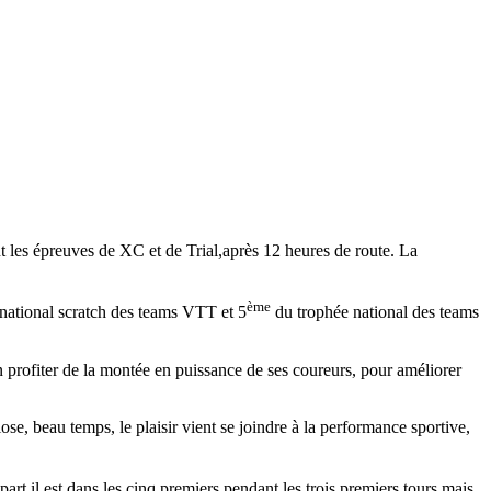
les épreuves de XC et de Trial,après 12 heures de route. La
ème
national scratch des teams VTT et 5
du trophée national des teams
ofiter de la montée en puissance de ses coureurs, pour améliorer
se, beau temps, le plaisir vient se joindre à la performance sportive,
art,il est dans les cinq premiers pendant les trois premiers tours mais