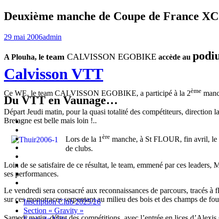
Deuxième manche de Coupe de France XC 
29 mai 2006
admin
podi
team
CALVISSON EGOBIKE
A Plouha, le
accède au
Calvisson VTT
ème
Ce WE, le team CALVISSON EGOBIKE, a participé à la 2
manch
Du VTT en Vaunage…
Départ Jeudi matin, pour la quasi totalité des compétiteurs, direction 
Inscription
Bretagne est belle mais loin !..
Club
Section
ère
2025/26
« Gravity »
Ecole
Lors de la 1
manche, à St FLOUR, fin avril, le te
de
Championnat
de clubs.
Vélo
4X
Randuro
2026
2026
Nous
Loin de se satisfaire de ce résultat, le team, emmené par ces lead
Contacter
Les
ses performances.
tenues
Partenaires
Le vendredi sera consacré aux reconnaissances de parcours, tracés à fl
sur ces monotraces serpentant au milieu des bois et des champs de fou
Menu
Widgets
Recherche
Aller
Inscription Club 2025/26
au
Section « Gravity »
Samedi matin, début des compétitions, avec l’entrée en lices d’Al
contenu