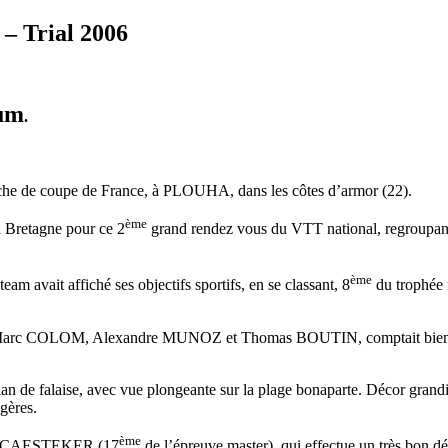
– Trial 2006
um
.
e de coupe de France, à PLOUHA, dans les côtes d’armor (22).
ème
la Bretagne pour ce 2
grand rendez vous du VTT national, regroupant 
ème
am avait affiché ses objectifs sportifs, en se classant, 8
du trophée 
ers, Marc COLOM, Alexandre MUNOZ et Thomas BOUTIN, comptait bien pr
an de falaise, avec vue plongeante sur la plage bonaparte. Décor grandio
gères.
ème
exis CAESTEKER (17
de l’épreuve master), qui effectue un très bon dép