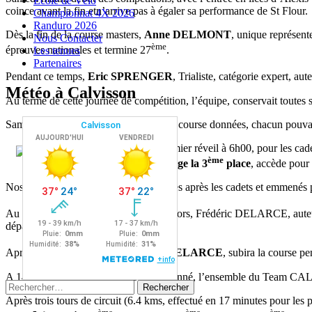
Ecole de Vélo
coince avant la fin etn’arrive pas à égaler sa performance de St Flour.
Championnat 4X 2026
Randuro 2026
Dès la fin de la course masters,
Anne DELMONT
, unique représent
Nous Contacter
ème
épreuves nationales et termine 27
.
Les tenues
Partenaires
Pendant ce temps,
Eric SPRENGER
, Trialiste, catégorie expert
Météo à Calvisson
Au terme de cette journée de compétition, l’équipe, conservait toutes 
Samedi soir, les dernières consignes de course données, chacun pouvait
Dimanche matin, premier réveil à 6h00, pour les ca
ème
KORETSKY, s’adjuge la 3
place
, accède pour
Nos open régionaux, partis cinq minutes après les cadets et emmenés 
Au terme de ces deux courses, nos juniors, Frédéric DELARCE, aute
départ.
Après un excellent départ,
Frédéric DELARCE
, subira la course pe
A 14h00, le départ de la course élite donné, l’ensemble du Team CA
Rechercher :
Après trois tours de circuit (6.4 kms, effectué en 17 minutes pour les 