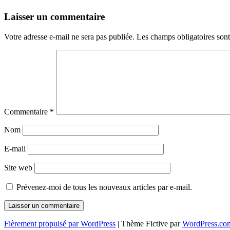
Navigation
←
→
Laisser un commentaire
des
Votre adresse e-mail ne sera pas publiée.
Les champs obligatoires son
articles
Commentaire
*
Nom
E-mail
Site web
Prévenez-moi de tous les nouveaux articles par e-mail.
Fièrement propulsé par WordPress
|
Thème Fictive par
WordPress.co