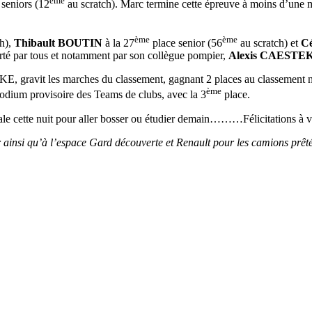
ème
seniors (12
au scratch). Marc termine cette épreuve à moins d’une m
ème
ème
h),
Thibault BOUTIN
à la 27
place senior (56
au scratch) et
C
rté par tous et notamment par son collègue pompier,
Alexis CAESTE
avit les marches du classement, gagnant 2 places au classement na
ème
podium provisoire des Teams de clubs, avec la 3
place.
ale cette nuit pour aller bosser ou étudier demain………Félicitations à 
 ainsi qu’à l’espace Gard découverte et Renault pour les camions prêt