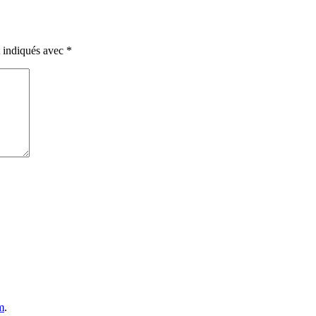
t indiqués avec
*
m
.