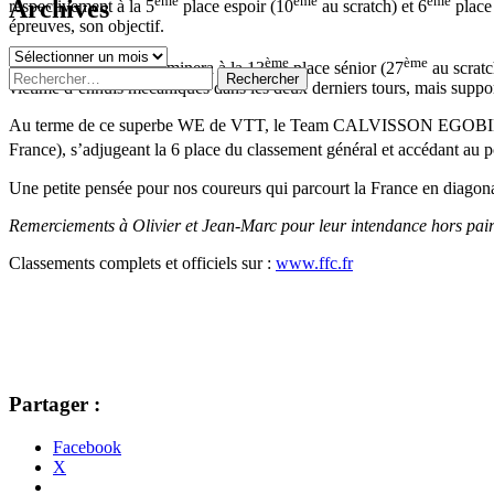
ème
ème
ème
Archives
respectivement à la 5
place espoir (10
au scratch) et 6
place 
épreuves, son objectif.
Archives
ème
ème
Thomas BOUTIN
terminera à la 13
place sénior (27
au scratc
Rechercher :
victime d’ennuis mécaniques dans les deux derniers tours, mais suppo
Au terme de ce superbe WE de VTT, le Team CALVISSON EGOBIKE, gr
France), s’adjugeant la 6 place du classement général et accédant au 
Une petite pensée pour nos coureurs qui parcourt la France en diagon
Remerciements à Olivier et Jean-Marc pour leur intendance hors pair
Classements complets et officiels sur :
www.ffc.fr
Partager :
Facebook
X