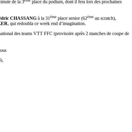
ème
inute de la 3
place du podium, dont il fera lors des prochaines
ème
ème
édric CHASSANG
à la 31
place senior (62
au scratch),
KER
, qui redoubla ce week end d’imagination.
tional des teams VTT FFC (provisoire après 2 manches de coupe de
vous
és.