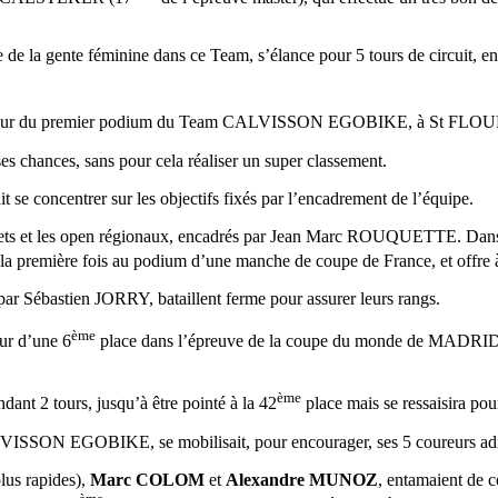
e de la gente féminine dans ce Team, s’élance pour 5 tours de circuit, en
, auteur du premier podium du Team CALVISSON EGOBIKE, à St FLOUR, e
ses chances, sans pour cela réaliser un super classement.
 se concentrer sur les objectifs fixés par l’encadrement de l’équipe.
dets et les open régionaux, encadrés par Jean Marc ROUQUETTE. Dans la
 la première fois au podium d’une manche de coupe de France, et offr
par Sébastien JORRY, bataillent ferme pour assurer leurs rangs.
ème
ur d’une 6
place dans l’épreuve de la coupe du monde de MADRID, il
ème
ndant 2 tours, jusqu’à être pointé à la 42
place mais se ressaisira pou
LVISSON EGOBIKE, se mobilisait, pour encourager, ses 5 coureurs admi
plus rapides),
Marc COLOM
et
Alexandre MUNOZ
, entamaient de c