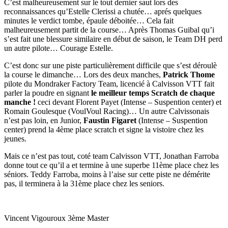
C’est malheureusement sur le tout dernier saut lors des
reconnaissances qu’Estelle Clerissi a chutée… aprés quelques
minutes le verdict tombe, épaule déboitée… Cela fait
malheureusement partit de la course… Après Thomas Guibal qu’i
s’est fait une blessure similaire en début de saison, le Team DH perd
un autre pilote… Courage Estelle.
C’est donc sur une piste particulièrement difficile que s’est déroulè
la course le dimanche… Lors des deux manches,
Patrick Thome
pilote du Mondraker Factory Team, licencié à Calvisson VTT fait
parler la poudre en signant
le meilleur temps Scratch de chaque
manche !
ceci devant Florent Payet (Intense – Suspention center) et
Romain Goulesque (VoulVoul Racing)… Un autre Calvissonais
n’est pas loin, en Junior,
Faustin Figaret
(Intense – Suspention
center) prend la 4ème place scratch et signe la vistoire chez les
jeunes.
Mais ce n’est pas tout, coté team Calvisson VTT, Jonathan Farroba
donne tout ce qu’il a et termine à une superbe 11ème place chez les
séniors. Teddy Farroba, moins à l’aise sur cette piste ne démérite
pas, il terminera à la 31ème place chez les seniors.
Vincent Vigouroux 3ème Master