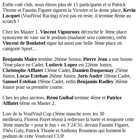
Enfin coté club, nous étions plus de 15 participants et si Patrick
Thome et Faustin Figaret signent la Victoire et la 4eme place,
Kevin
Locquet
(VoulVoul Racing) n’est pas en reste, il termine 8ème au
scratch !
Chez les Master 1,
Vincent Vigouroux
décroche le 3ème place
synonyme de vase sur le podium (madame sera contente), enfin
Vincent de Boulatsel
signe lui aussi une belle 3ème place en
catégorie Sport…
Benjamin Maire
termine 26ème Senior,
Pierre Jean
a une bonne
7ème place en Cadet,
Ludovic Lopez
est 22ème Junior,
Christophe Afflatet
13ème Cadet,
Damien Duquesnay
25ème
Junior,
Lucas Esteban
26ème Junior,
Joris André
18ème Cadet,
Samuel Esteban
19ème Cadet, enfin
Benjamin Radley
36ème
Junior pour sa premiére course.
Ches les plus anciens,
Rémi Guibal
termine 4ème et
Patrice
Afflatet
6ème en Master 2.
Lors de la VoulVoul Cup (3ème manche avec les 30
meilleurs), Florent Payet réussi à redresser la barre et remporte cette
3ème manche « pour le fun » en 3’24’31, devant Faustin Figaret,
Théo Galy, Patrick Thome
et Anthony Roumeas
qui forment le
podium de cette Voulvoul CUP.