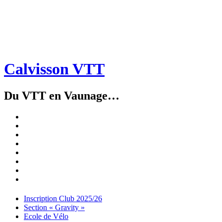
Calvisson VTT
Du VTT en Vaunage…
Inscription
Club
Section
2025/26
« Gravity »
Ecole
de
Championnat
Vélo
4X
Randuro
2026
2026
Nous
Contacter
Les
tenues
Partenaires
Menu
Widgets
Recherche
Aller
Inscription Club 2025/26
au
Section « Gravity »
contenu
Ecole de Vélo