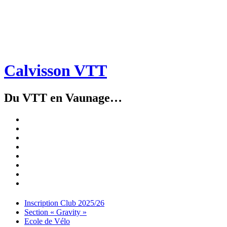
Calvisson VTT
Du VTT en Vaunage…
Inscription
Club
Section
2025/26
« Gravity »
Ecole
de
Championnat
Vélo
4X
Randuro
2026
2026
Nous
Contacter
Les
tenues
Partenaires
Menu
Widgets
Recherche
Aller
Inscription Club 2025/26
au
Section « Gravity »
contenu
Ecole de Vélo