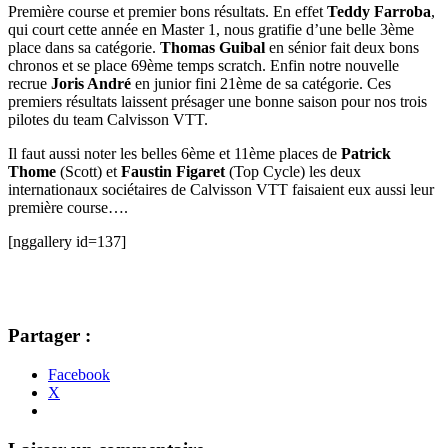
Première course et premier bons résultats. En effet
Teddy Farroba
,
qui court cette année en Master 1, nous gratifie d’une belle 3ème
place dans sa catégorie.
Thomas Guibal
en sénior fait deux bons
chronos et se place 69ème temps scratch. Enfin notre nouvelle
recrue
Joris André
en junior fini 21ème de sa catégorie. Ces
premiers résultats laissent présager une bonne saison pour nos trois
pilotes du team Calvisson VTT.
Il faut aussi noter les belles 6ème et 11ème places de
Patrick
Thome
(Scott) et
Faustin Figaret
(Top Cycle) les deux
internationaux sociétaires de Calvisson VTT faisaient eux aussi leur
première course….
[nggallery id=137]
Partager :
Facebook
X
←
→