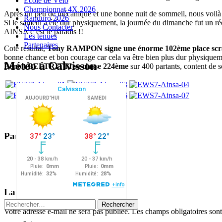
Ecole de Vélo
Championnat 4X 2026
Après un peu de mécanique et une bonne nuit de sommeil, nous voilà 
Randuro 2026
Si le samedi a été dur physiquement, la journée du dimanche fut un rée
Nous Contacter
AINSA c’est le paradis !!
Les tenues
Partenaires
Coté résultat,
Tony RAMPON signe une énorme 102ème place scr
bonne chance et bon courage car cela va être bien plus dur physiquem
Météo à Calvisson
Benoit BELTRITTI se classe 224ème
sur 400 partants, content de
Partager :
Facebook
X
Navigation
←
→
Laisser un commentaire
des
Rechercher :
Votre adresse e-mail ne sera pas publiée.
Les champs obligatoires son
articles