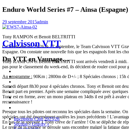
Enduro World Series #7 – Ainsa (Espagne)
29 septembre 2015
admin
Tony RAMPON et Benoit BELTRITTI
Calvisson VTT
Ce week-end du 25-26 & 27 septembre, le Team Calvisson VTT Gravi
Espagne. On constate une nouvelle fois que les espagnols font les choses
Du VTT en Vaunage…
Tony RAMPON et Benoit BELTRITTI sont arrivés vendredi à midi. Juste 
pas pour le classement du week-end, ils décident de rouler cool pour
Inscription
Club
Section
Au programme :
90Km ; 2800m de D+/- ; 8 Spéciales chronos ; 15h d’é
2025/26
« Gravity »
Ecole
Samedi départ 8h30 pour 4 spéciales chronos. Tony et Benoit ont deux 
de
Championnat
Benoit part en premier. Après une semaine compliquée avec quelques so
Vélo
4X
Randuro
Tony est en forme, avec un mono plateau en 34dts il est prêt à avaler 
2026
2026
Nous
reconnaissance !
Contacter
Les
tenues
Partenaires
Presque tous les pilotes ont reconnu les spéciales dans la semaine. On
spéciales ont été énormément roulées les jours précédents ! L’avantage
Menu
Widgets
Recherche
Aller
Inscription Club 2025/26
En bas de la spéciale 1 Tony crève de l’arrière ! On se dépêche de répa
au
Section « Gravity »
Le reste de la journée se déroule sans encombre malgré la fatigue dans 
contenu