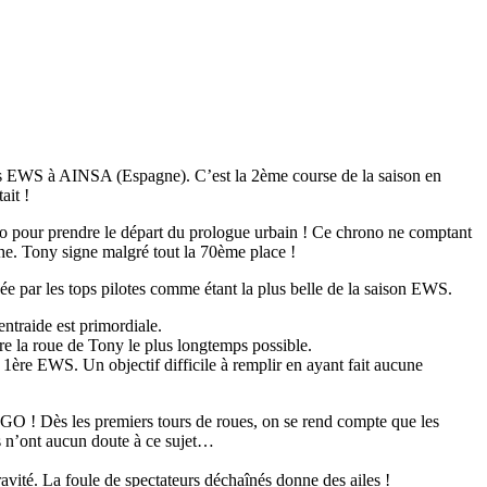
 EWS à AINSA (Espagne). C’est la 2ème course de la saison en
ait !
lo pour prendre le départ du prologue urbain ! Ce chrono ne comptant
he. Tony signe malgré tout la 70ème place !
e par les tops pilotes comme étant la plus belle de la saison EWS.
ntraide est primordiale.
re la roue de Tony le plus longtemps possible.
 1ère EWS. Un objectif difficile à remplir en ayant fait aucune
t GO ! Dès les premiers tours de roues, on se rend compte que les
es n’ont aucun doute à ce sujet…
ravité. La foule de spectateurs déchaînés donne des ailes !