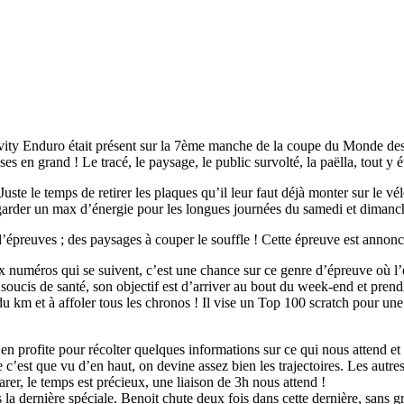
ty Enduro était présent sur la 7ème manche de la coupe du Monde des
 en grand ! Le tracé, le paysage, le public survolté, la paëlla, tout y ét
le temps de retirer les plaques qu’il leur faut déjà monter sur le vé
 garder un max d’énergie pour les longues journées du samedi et dimanc
preuves ; des paysages à couper le souffle ! Cette épreuve est annoncé
numéros qui se suivent, c’est une chance sur ce genre d’épreuve où l’e
ucis de santé, son objectif est d’arriver au bout du week-end et prend
du km et à affoler tous les chronos ! Il vise un Top 100 scratch pour une
 en profite pour récolter quelques informations sur ce qui nous attend e
 c’est que vu d’en haut, on devine assez bien les trajectoires. Les autr
rer, le temps est précieux, une liaison de 3h nous attend !
la dernière spéciale. Benoit chute deux fois dans cette dernière, sans g