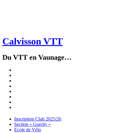
Calvisson VTT
Du VTT en Vaunage…
Inscription
Club
Section
2025/26
« Gravity »
Ecole
de
Championnat
Vélo
4X
Randuro
2026
2026
Nous
Contacter
Les
tenues
Partenaires
Menu
Widgets
Recherche
Aller
Inscription Club 2025/26
au
Section « Gravity »
contenu
Ecole de Vélo