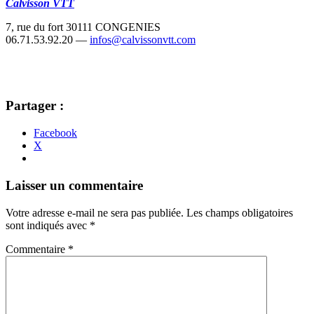
Calvisson VTT
7, rue du fort 30111 CONGENIES
06.71.53.92.20 —
infos@calvissonvtt.com
Partager :
Facebook
X
Navigation
←
→
Laisser un commentaire
des
Votre adresse e-mail ne sera pas publiée.
Les champs obligatoires
articles
sont indiqués avec
*
Commentaire
*