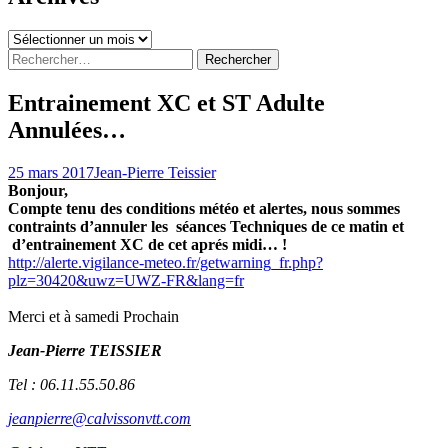
Archives
Rechercher :
Entrainement XC et ST Adulte
Annulées…
25 mars 2017
Jean-Pierre Teissier
Bonjour,
Compte tenu des conditions météo et alertes, nous sommes
contraints d’annuler les séances Techniques de ce matin et
d’entrainement XC de cet aprés midi… !
http://alerte.vigilance-meteo.fr/getwarning_fr.php?
plz=30420&uwz=UWZ-FR&lang=fr
Merci et à samedi Prochain
Jean-Pierre TEISSIER
Tel :
06.11.55.50.86
jeanpierre@calvissonvtt.com