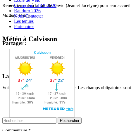
Ecole de Vélo
Remerciements à la famille David (Jean et Jocelyne) pour leur accueil 
Championnat 4X 2026
Randuro 2026
Mathieu Fabry
Nous Contacter
Les tenues
Partenaires
Météo à Calvisson
Partager :
Facebook
X
Navigation
←
→
Laisser un commentaire
des
Votre adresse e-mail ne sera pas publiée.
Les champs obligatoires son
articles
Rechercher :
Commentaire
*