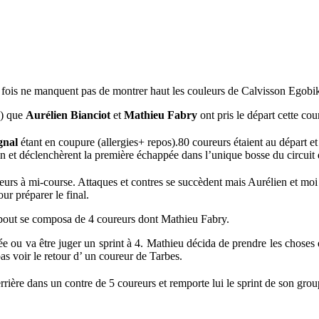
e fois ne manquent pas de montrer haut les couleurs de Calvisson Egobi
0) que
Aurélien Bianciot
et
Mathieu Fabry
ont pris le départ cette cou
gnal
étant en coupure (allergies+ repos).80 coureurs étaient au départ et
in et déclenchèrent la première échappée dans l’unique bosse du circuit
eurs à mi-course. Attaques et contres se succèdent mais Aurélien et moi
ur préparer le final.
u bout se composa de 4 coureurs dont Mathieu Fabry.
rivée ou va être juger un sprint à 4. Mathieu décida de prendre les choses
 pas voir le retour d’ un coureur de Tarbes.
errière dans un contre de 5 coureurs et remporte lui le sprint de son gro