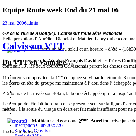
Equipe Route week End du 21 mai 06
23 mai 2006
admin
GP de la ville de Asson(64). Course sur route série Nationale
Belle prestation d’ Aurélien Bianciot et Mathieu Fabry qui encore un
Calvisson VTT
C’est sous un beau soleil et un horaire « d’été » (16h3
Les autres membres de l’ équipe
François David
et les
frères Couffi
Du VTT en Vaunage…
contenait 13 , les deux coureurs Calvissonais prirent les choses en ma
Inscription
ère
11 coureurs composaient la 1
échappée suivi par le retour de 8 cour
Club
Section
les écarts en tête du groupe me maintenant à l’ abri dans l’ échappée po
2025/26
« Gravity »
Ecole
de
Championnat
A 5 tours de l’ arrivée soit 30km, la bonne échappée qui ira jusqu’ a
Vélo
4X
Randuro
2026
2026
Nous
Le groupe de tête fait bon train et se présente seul sur la ligne d’ ar
Contacter
Les
mètres , à la sortie du virage un écart est fait mais insuffisant pour ne
tenues
Partenaires
ème
Mathieu
se classe donc
2
.
Aurélien
arrive juste d
Menu
Widgets
Recherche
Aller
Inscription Club 2025/26
au
Section « Gravity »
Bravo à tous les 2.
contenu