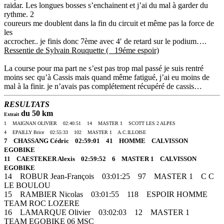
raidar. Les longues bosses s’enchainent et j’ai du mal à garder du
rythme. 2
coureurs me doublent dans la fin du circuit et même pas la force de
les
accrocher.. je finis donc 7ème avec 4′ de retard sur le podium….
Ressentie de Sylvain Rouquette ( 19éme espoir)
La course pour ma part ne s’est pas trop mal passé je suis rentré
moins sec qu’à Cassis mais quand même fatigué, j’ai eu moins de
mal à la finir. je n’avais pas complétement récupéré de cassis…
RESULTATS
du 50 km
Extrait
1 MAIGNAN OLIVIER 02:40:51 14 MASTER 1 SCOTT LES 2 ALPES
4 EPAILLY Brice 02:55:33 102 MASTER 1 A.C.ILLOISE
7 CHASSANG Cédric 02:59:01 41 HOMME CALVISSON
EGOBIKE
11 CAESTEKER Alexis 02:59:52 6 MASTER 1 CALVISSON
EGOBIKE
14 ROBUR Jean-François 03:01:25 97 MASTER 1 C C
LE BOULOU
15 RAMBIER Nicolas 03:01:55 118 ESPOIR HOMME
TEAM ROC LOZERE
16 LAMARQUE Olivier 03:02:03 12 MASTER 1
TEAM EGOBIKE 06 MSC