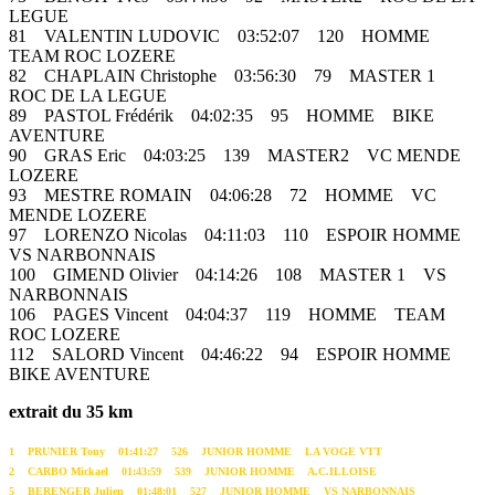
LEGUE
81 VALENTIN LUDOVIC 03:52:07 120 HOMME
TEAM ROC LOZERE
82 CHAPLAIN Christophe 03:56:30 79 MASTER 1
ROC DE LA LEGUE
89 PASTOL Frédérik 04:02:35 95 HOMME BIKE
AVENTURE
90 GRAS Eric 04:03:25 139 MASTER2 VC MENDE
LOZERE
93 MESTRE ROMAIN 04:06:28 72 HOMME VC
MENDE LOZERE
97 LORENZO Nicolas 04:11:03 110 ESPOIR HOMME
VS NARBONNAIS
100 GIMEND Olivier 04:14:26 108 MASTER 1 VS
NARBONNAIS
106 PAGES Vincent 04:04:37 119 HOMME TEAM
ROC LOZERE
112 SALORD Vincent 04:46:22 94 ESPOIR HOMME
BIKE AVENTURE
extrait du 35 km
1 PRUNIER Tony 01:41:27 526 JUNIOR HOMME LA VOGE VTT
2 CARBO Mickael 01:43:59 539 JUNIOR HOMME A.C.ILLOISE
5 BERENGER Julien 01:48:01 527 JUNIOR HOMME VS NARBONNAIS