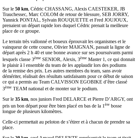
Sur le
50 km
, Cédric CHASSANG, Alexis CAESTEKER, JB
Trauchessec, Marc COLOM de retour de blessure, SEB JORRY,
Yannick PONTAL, Sylvain ROUQUETTE et Fred JOUJOUX,
prenaient un départ rapide lors duquel Cédric prenait la meilleure
place de ce groupe.
Le terrain très vallonné et boueux éprouvait les organismes et le
vainqueur de cette course, Olivier MAIGNAN, passait la ligne de
départ après 2 h 40 et une bonne avance sur ses poursuivants parmi
ème
ème
lesquels classe 3
SENIOR, Alexis, 3
Master 1, ce qui donnait
le plaisir à l ensemble du team de les applaudir lors des podiums
de la remise des prix. Les autres membres du team, sans avoir
démériter, réalisait des résultats satisfaisants pour ce début de saison
ce qui a permis au Team CALVISSON EGOBIKE d’être classé
ème
3
TEAM national et de monter sur le podium.
Sur le
35 km
, nos juniors Fred DELARCE et Pierre D’ARGY, ont
ère
pris un bon départ pour être bien placé en bas de la 1
bosse
longue de plusieurs kilomètres.
Celle-ci permettait au peloton de s’étirer et à chacun de prendre sa
place.
Sur le
20 km
, seul Arnaud DELENTE représentait le team et tirait