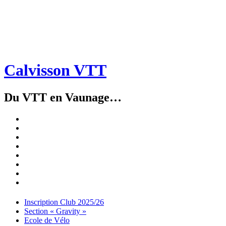
Calvisson VTT
Du VTT en Vaunage…
Inscription
Club
Section
2025/26
« Gravity »
Ecole
de
Championnat
Vélo
4X
Randuro
2026
2026
Nous
Contacter
Les
tenues
Partenaires
Menu
Widgets
Recherche
Aller
Inscription Club 2025/26
au
Section « Gravity »
contenu
Ecole de Vélo