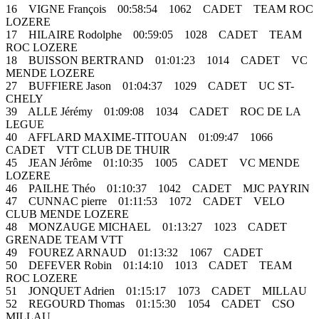
16 VIGNE François 00:58:54 1062 CADET TEAM ROC
LOZERE
17 HILAIRE Rodolphe 00:59:05 1028 CADET TEAM
ROC LOZERE
18 BUISSON BERTRAND 01:01:23 1014 CADET VC
MENDE LOZERE
27 BUFFIERE Jason 01:04:37 1029 CADET UC ST-
CHELY
39 ALLE Jérémy 01:09:08 1034 CADET ROC DE LA
LEGUE
40 AFFLARD MAXIME-TITOUAN 01:09:47 1066
CADET VTT CLUB DE THUIR
45 JEAN Jérôme 01:10:35 1005 CADET VC MENDE
LOZERE
46 PAILHE Théo 01:10:37 1042 CADET MJC PAYRIN
47 CUNNAC pierre 01:11:53 1072 CADET VELO
CLUB MENDE LOZERE
48 MONZAUGE MICHAEL 01:13:27 1023 CADET
GRENADE TEAM VTT
49 FOUREZ ARNAUD 01:13:32 1067 CADET
50 DEFEVER Robin 01:14:10 1013 CADET TEAM
ROC LOZERE
51 JONQUET Adrien 01:15:17 1073 CADET MILLAU
52 REGOURD Thomas 01:15:30 1054 CADET CSO
MILLAU