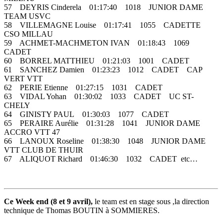
57 DEYRIS Cinderela 01:17:40 1018 JUNIOR DAME
TEAM USVC
58 VILLEMAGNE Louise 01:17:41 1055 CADETTE
CSO MILLAU
59 ACHMET-MACHMETON IVAN 01:18:43 1069
CADET
60 BORREL MATTHIEU 01:21:03 1001 CADET
61 SANCHEZ Damien 01:23:23 1012 CADET CAP
VERT VTT
62 PERIE Etienne 01:27:15 1031 CADET
63 VIDAL Yohan 01:30:02 1033 CADET UC ST-
CHELY
64 GINISTY PAUL 01:30:03 1077 CADET
65 PERAIRE Aurélie 01:31:28 1041 JUNIOR DAME
ACCRO VTT 47
66 LANOUX Roseline 01:38:30 1048 JUNIOR DAME
VTT CLUB DE THUIR
67 ALIQUOT Richard 01:46:30 1032 CADET etc…
Ce Week end (8 et 9 avril),
le team est en stage sous ,la direction
technique de Thomas BOUTIN à SOMMIERES.