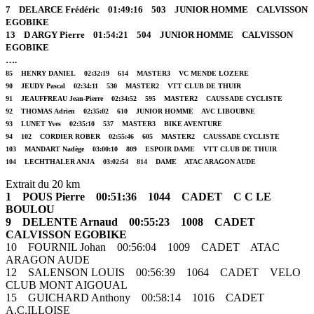
7 DELARCE Frédéric 01:49:16 503 JUNIOR HOMME CALVISSON
EGOBIKE
13 D ARGY Pierre 01:54:21 504 JUNIOR HOMME CALVISSON
EGOBIKE
….
85 HENRY DANIEL 02:32:19 614 MASTER3 VC MENDE LOZERE
90 JEUDY Pascal 02:34:11 530 MASTER2 VTT CLUB DE THUIR
91 JEAUFFREAU Jean-Pierre 02:34:52 595 MASTER2 CAUSSADE CYCLISTE
92 THOMAS Adrien 02:35:02 610 JUNIOR HOMME AVC LIBOUBNE
93 LUNET Yves 02:35:10 537 MASTER3 BIKE AVENTURE
94 102 CORDIER ROBER 02:55:46 605 MASTER2 CAUSSADE CYCLISTE
103 MANDART Nadège 03:00:10 809 ESPOIR DAME VTT CLUB DE THUIR
104 LECHTHALER ANJA 03:02:54 814 DAME ATAC ARAGON AUDE
Extrait du 20 km
1 POUS Pierre 00:51:36 1044 CADET C C LE
BOULOU
9 DELENTE Arnaud 00:55:23 1008 CADET
CALVISSON EGOBIKE
10 FOURNIL Johan 00:56:04 1009 CADET ATAC
ARAGON AUDE
12 SALENSON LOUIS 00:56:39 1064 CADET VELO
CLUB MONT AIGOUAL
15 GUICHARD Anthony 00:58:14 1016 CADET
A.C.ILLOISE