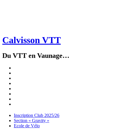
Calvisson VTT
Du VTT en Vaunage…
Inscription
Club
Section
2025/26
« Gravity »
Ecole
de
Championnat
Vélo
4X
Randuro
2026
2026
Nous
Contacter
Les
tenues
Partenaires
Menu
Widgets
Recherche
Aller
Inscription Club 2025/26
au
Section « Gravity »
contenu
Ecole de Vélo