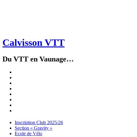
Calvisson VTT
Du VTT en Vaunage…
Inscription
Club
Section
2025/26
« Gravity »
Ecole
de
Championnat
Vélo
4X
Randuro
2026
2026
Nous
Contacter
Les
tenues
Partenaires
Menu
Widgets
Recherche
Aller
Inscription Club 2025/26
au
Section « Gravity »
contenu
Ecole de Vélo