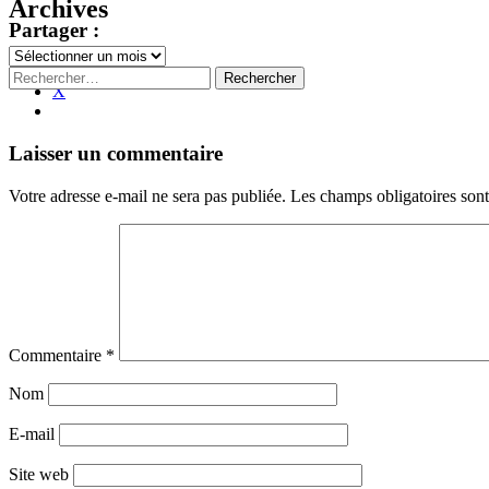
Archives
Partager :
Archives
Facebook
Rechercher :
X
Navigation
←
→
Laisser un commentaire
des
Votre adresse e-mail ne sera pas publiée.
Les champs obligatoires son
articles
Commentaire
*
Nom
E-mail
Site web