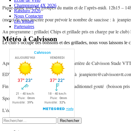
Ecole de Vélo
Championnat 4X 2026
Pique-nique avec les groupes du matin et de l’après-midi. 12h15 – 14
Randuro 2026
Nous Contacter
(merci de vous inscrire pour prévoir le nombre de saucisse : à jeanpi
Les tenues
Partenaires
Au programme : grillade( Chips et grillade pris en charge par le club
Météo à Calvisson
Le club s’occupe des boissons et des grillades, nous vous laissons le 
Après-midi : 14h00 – 17h00 Départ Carrière de Calvisson Stade VTT
EDV 1 2 3 et 4 (inscription obligatoire à jeanpierre@calvissonvtt.co
Fin de saison à 16h30 – 17h00 par le traditionnel gouté (boisson pris 
Sportivement
L’équipe encadrant.
Rechercher :