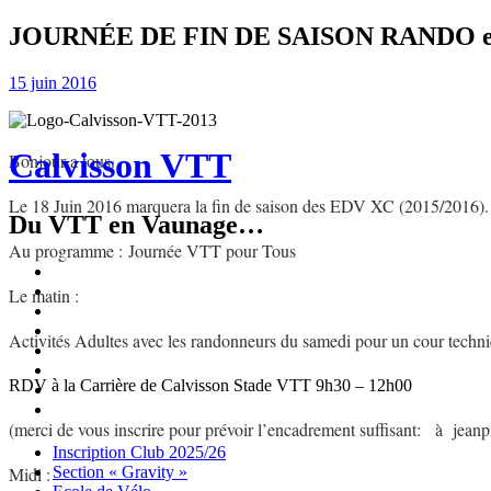
JOURNÉE DE FIN DE SAISON RANDO et
15 juin 2016
Calvisson VTT
Bonjour a tous.
Le 18 Juin 2016 marquera la fin de saison des EDV XC (2015/2016).
Du VTT en Vaunage…
Au programme :
Journée VTT pour Tous
Inscription
Club
Section
Le matin :
2025/26
« Gravity »
Ecole
de
Championnat
Activités Adultes avec les randonneurs du samedi pour un cour techni
Vélo
4X
Randuro
2026
2026
Nous
RDV à la Carrière de Calvisson Stade VTT 9h30 – 12h00
Contacter
Les
tenues
Partenaires
(merci de vous inscrire pour prévoir l’encadrement suffisant: à jean
Menu
Widgets
Recherche
Aller
Inscription Club 2025/26
au
Midi :
Section « Gravity »
contenu