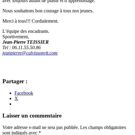
avec toujours autant de plaisir et d’apprentissage.
Nous souhaitons bon courage à tous nos jeunes.
Merci à tous!!! Cordialement.
L’équipe des encadrants.
Sportivement,
Jean-Pierre TEISSIER
Tel :
06.11.55.50.86
jeanpierre@calvissonvtt.com
Partager :
Facebook
X
Navigation
←
→
Laisser un commentaire
des
Votre adresse e-mail ne sera pas publiée.
Les champs obligatoires
articles
sont indiqués avec
*