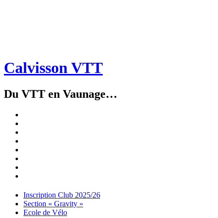
Calvisson VTT
Du VTT en Vaunage…
Inscription
Club
Section
2025/26
« Gravity »
Ecole
de
Championnat
Vélo
4X
Randuro
2026
2026
Nous
Contacter
Les
tenues
Partenaires
Menu
Widgets
Recherche
Aller
Inscription Club 2025/26
au
Section « Gravity »
contenu
Ecole de Vélo