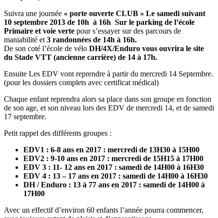
Suivra une journée
« porte ouverte CLUB » Le samedi suivant
10 septembre 2013 de 10h à 16h
Sur le parking de l’école
Primaire et voie verte
pour s’essayer sur des parcours de
maniabilité et
3 randonnées de 14h à 16h.
De son coté l’école de vélo
DH/4X/Enduro vous ouvrira le site
du Stade VTT (ancienne carrière) de 14 à 17h.
Ensuite Les EDV vont reprendre à partir du mercredi 14 Septembre.
(pour les dossiers complets avec certificat médical)
Chaque enfant reprendra alors sa place dans son groupe en fonction
de son age, et son niveau lors des EDV de mercredi 14, et de samedi
17 septembre.
Petit rappel des différents groupes :
EDV1 : 6-8 ans en 2017 : mercredi de 13H30 à 15H00
EDV2 : 9-10 ans en 2017 : mercredi de 15H15 à 17H00
EDV 3 : 11- 12 ans en 2017 : samedi de 14H00 à 16H30
EDV 4 : 13 – 17 ans en 2017 : samedi de 14H00 à 16H30
DH / Enduro : 13 à 77 ans en 2017 : samedi de 14H00 à
17H00
Avec un effectif d’environ 60 enfants l’année pourra commencer,