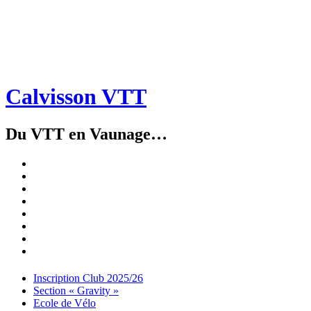
Calvisson VTT
Du VTT en Vaunage…
Inscription
Club
Section
2025/26
« Gravity »
Ecole
de
Championnat
Vélo
4X
Randuro
2026
2026
Nous
Contacter
Les
tenues
Partenaires
Menu
Widgets
Recherche
Aller
Inscription Club 2025/26
au
Section « Gravity »
contenu
Ecole de Vélo