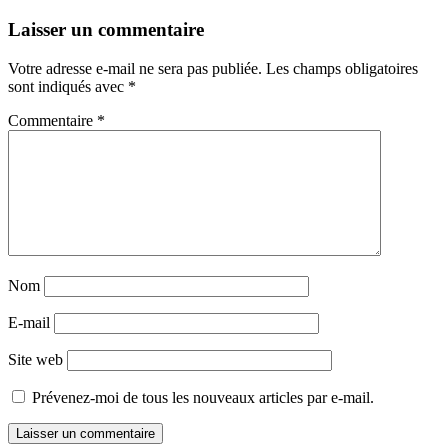
Navigation
←
→
Laisser un commentaire
des
Votre adresse e-mail ne sera pas publiée.
Les champs obligatoires
articles
sont indiqués avec
*
Commentaire
*
Nom
E-mail
Site web
Prévenez-moi de tous les nouveaux articles par e-mail.