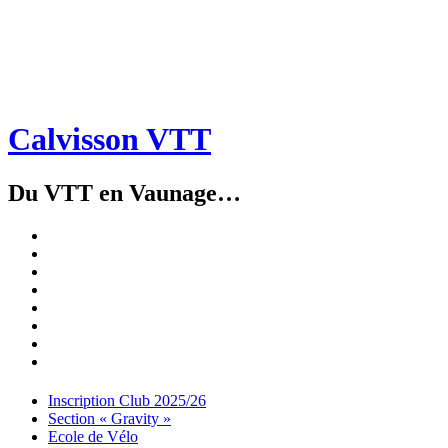
Calvisson VTT
Du VTT en Vaunage…
Inscription
Club
Section
2025/26
« Gravity »
Ecole
de
Championnat
Vélo
4X
Randuro
2026
2026
Nous
Contacter
Les
tenues
Partenaires
Menu
Widgets
Recherche
Aller
Inscription Club 2025/26
au
Section « Gravity »
contenu
Ecole de Vélo