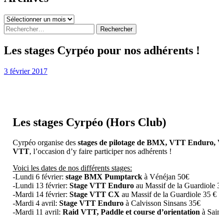
Archives
Rechercher :
Les stages Cyrpéo pour nos adhérents !
3 février 2017
Les stages Cyrpéo (Hors Club)
Cyrpéo organise des
stages de pilotage de BMX, VTT Enduro,
VTT
, l’occasion d’y faire participer nos adhérents !
Voici les dates de nos différents stages:
-Lundi 6 février:
stage BMX Pumptarck
à Vénéjan 50€
-Lundi 13 février:
Stage VTT Enduro
au Massif de la Guardiole 
-Mardi 14 février:
Stage VTT CX
au Massif de la Guardiole 35 €
-Mardi 4 avril:
Stage VTT Enduro
à Calvisson Sinsans 35€
-Mardi 11 avril:
Raid VTT, Paddle et course d’orientation
à Sai