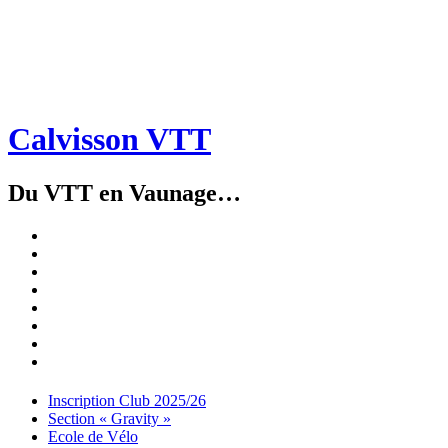
Calvisson VTT
Du VTT en Vaunage…
Inscription
Club
Section
2025/26
« Gravity »
Ecole
de
Championnat
Vélo
4X
Randuro
2026
2026
Nous
Contacter
Les
tenues
Partenaires
Menu
Widgets
Recherche
Aller
Inscription Club 2025/26
au
Section « Gravity »
contenu
Ecole de Vélo