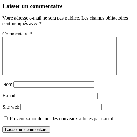
Navigation
←
→
Laisser un commentaire
des
Votre adresse e-mail ne sera pas publiée.
Les champs obligatoires
articles
sont indiqués avec
*
Commentaire
*
Nom
E-mail
Site web
Prévenez-moi de tous les nouveaux articles par e-mail.