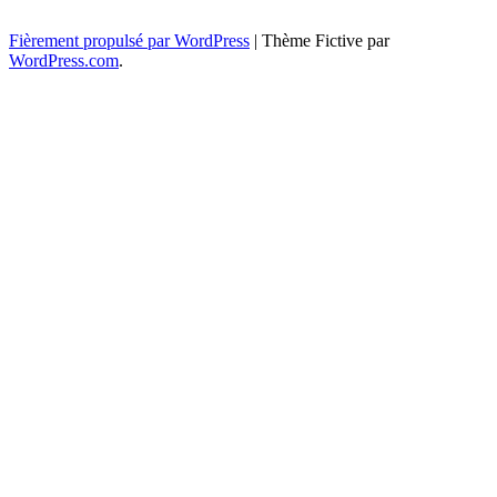
Navigation
←
→
Fièrement propulsé par WordPress
|
Thème Fictive par
WordPress.com
.
des
articles