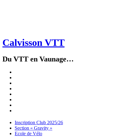
Calvisson VTT
Du VTT en Vaunage…
Inscription
Club
Section
2025/26
« Gravity »
Ecole
de
Championnat
Vélo
4X
Randuro
2026
2026
Nous
Contacter
Les
tenues
Partenaires
Menu
Widgets
Recherche
Aller
Inscription Club 2025/26
au
Section « Gravity »
contenu
Ecole de Vélo