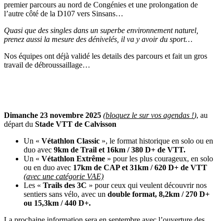
premier parcours au nord de Congénies et une prolongation de
l’autre côté de la D107 vers Sinsans…
Quasi que des singles dans un superbe environnement naturel,
prenez aussi la mesure des dénivelés, il va y avoir du sport…
Nos équipes ont déjà validé les details des parcours et fait un gros
travail de débroussaillage…
Dimanche 23 novembre 2025
(
bloquez le sur vos agendas !
)
, au
départ du
Stade VTT de Calvisson
Un «
Vétathlon Classic
», le format historique en solo ou en
duo avec
9km de Trail et 16km / 380 D+ de VTT.
Un «
Vétathlon Extrême
» pour les plus courageux, en solo
ou en duo avec
17km de CAP et 31km / 620 D+ de VTT
(avec une catégorie VAE)
Les «
Trails des 3C
» pour ceux qui veulent découvrir nos
sentiers sans vélo, avec un
double format, 8,2km / 270 D+
ou 15,3km / 440 D+.
La prochaine information sera en septembre avec l’ouverture des