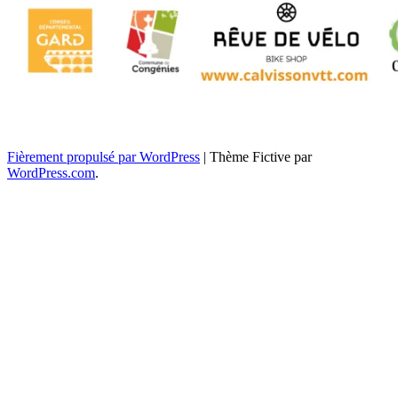
Navigation
←
→
Fièrement propulsé par WordPress
|
Thème Fictive par
WordPress.com
.
des
articles