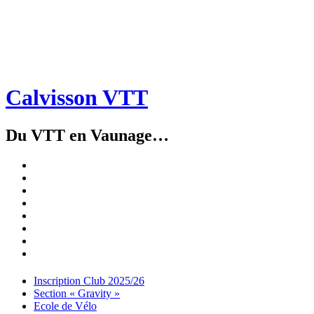
Calvisson VTT
Du VTT en Vaunage…
Inscription
Club
Section
2025/26
« Gravity »
Ecole
de
Championnat
Vélo
4X
Randuro
2026
2026
Nous
Contacter
Les
tenues
Partenaires
Menu
Widgets
Recherche
Aller
Inscription Club 2025/26
au
Section « Gravity »
contenu
Ecole de Vélo