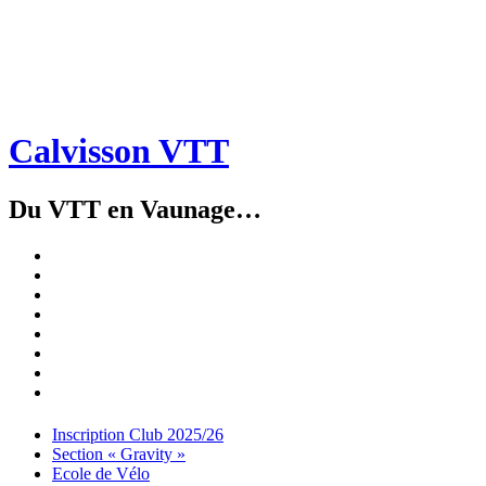
Calvisson VTT
Du VTT en Vaunage…
Inscription
Club
Section
2025/26
« Gravity »
Ecole
de
Championnat
Vélo
4X
Randuro
2026
2026
Nous
Contacter
Les
tenues
Partenaires
Menu
Widgets
Recherche
Aller
Inscription Club 2025/26
au
Section « Gravity »
contenu
Ecole de Vélo