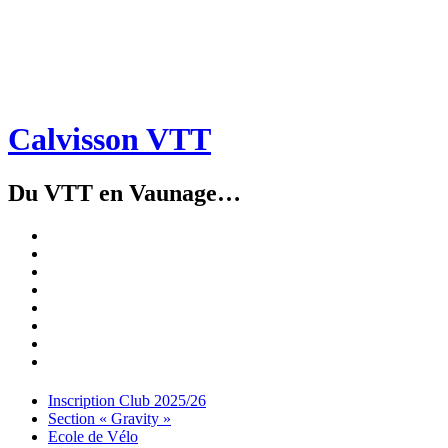
Calvisson VTT
Du VTT en Vaunage…
Inscription
Club
Section
2025/26
« Gravity »
Ecole
de
Championnat
Vélo
4X
Randuro
2026
2026
Nous
Contacter
Les
tenues
Partenaires
Menu
Widgets
Recherche
Aller
Inscription Club 2025/26
au
Section « Gravity »
contenu
Ecole de Vélo